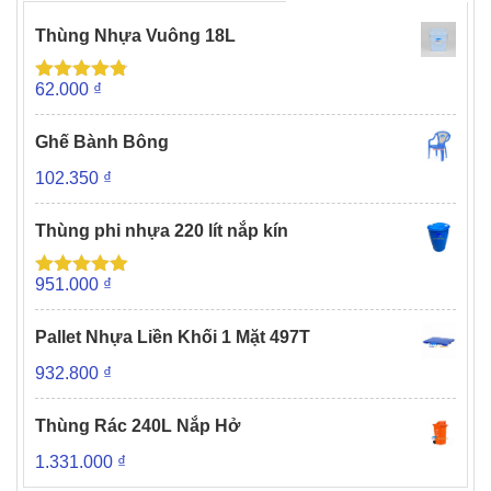
Thùng Nhựa Vuông 18L
62.000
₫
Được xếp
hạng
4.73
5 sao
Ghế Bành Bông
102.350
₫
Thùng phi nhựa 220 lít nắp kín
951.000
₫
Được xếp
hạng
4.88
5
sao
Pallet Nhựa Liền Khối 1 Mặt 497T
932.800
₫
Thùng Rác 240L Nắp Hở
1.331.000
₫