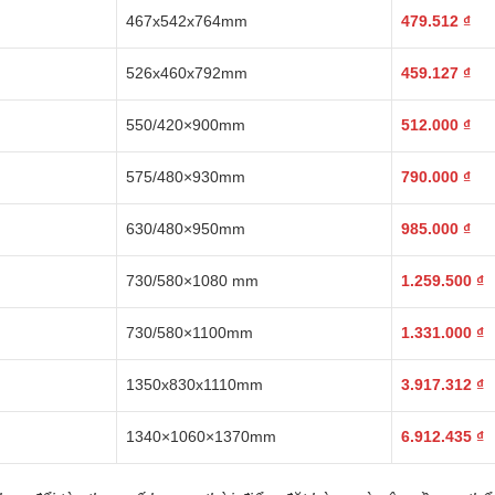
467x542x764mm
479.512
₫
526x460x792mm
459.127
₫
550/420×900mm
512.000
₫
575/480×930mm
790.000
₫
630/480×950mm
985.000
₫
730/580×1080 mm
1.259.500
₫
730/580×1100mm
1.331.000
₫
1350x830x1110mm
3.917.312
₫
1340×1060×1370mm
6.912.435
₫