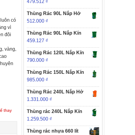
479.512
₫
Thùng Rác 90L Nắp Hở
 luôn có
512.000
₫
ăng vì
Thùng Rác 90L Nắp Kín
ên đôi
459.127
₫
g, vàng,
Thùng Rác 120L Nắp Kín
 cao
790.000
₫
chuyên
Thùng Rác 150L Nắp Kín
985.000
₫
Thùng Rác 240L Nắp Hở
1.331.000
₫
ể thay
Thùng rác 240L Nắp Kín
1.259.500
₫
Thùng rác nhựa 660 lít