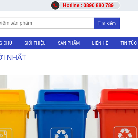
Hotline : 0896 880 789
Tìm kiếm
G CHỦ
GIỚI THIỆU
SẢN PHẨM
LIÊN HỆ
TIN TỨC
ỚI NHẤT