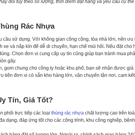
ay đổi tùy theo số lượng, thời điểm đặt hàng và yêu cầu cụ th
Thùng Rác Nhựa
u cầu sử dụng. Với không gian công cộng, tòa nhà lớn, nên ưu t
nh xe và nắp kín để dễ di chuyển, hạn chế mùi hôi. Nếu đặt cho 
dùng. Chọn đơn vị cung cấp uy tín cũng giúp bạn tránh mua ph
iòn gãy.
ớn, gom chung cho công ty hoặc khu phố, bạn sẽ nhận được giá 
u tiên đơn vị có sẵn kho hàng lớn, vận chuyển tận nơi, cam kết 
 Tín, Giá Tốt?
 phối trực tiếp các loại
thùng rác nhựa
chất lượng cao trên toà
a dạng, đáp ứng tốt cho các công trình, khu công nghiệp, bệnh
hách hàng đặt số lượng lớn. Ngoài ra, chính sách giao hàng 24/