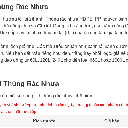
Thùng Rác Nhựa
 ảnh hưởng tới giá thành. Thùng rác nhựa HDPE, PP nguyên sinh
và khả năng chịu va đập tốt. Dung tích càng lớn, giá thành càng t
t kế nắp đậy, bánh xe hay pedal (đạp chân) cũng làm giá tăng l
 chênh lệch giá nhẹ. Các màu tiêu chuẩn như xanh lá, xanh dươn
h. Nếu bạn đặt màu riêng như đen, trắng hay phối logo, giá sẽ
ờng dao động từ 60L, 120L, 240L cho đến loại 660L hoặc 1000L 
i Thùng Rác Nhựa
của một số dung tích thùng rác nhựa phổ biến:
h vì ảnh hưởng từ tình hình chiến sự tại Iran, giá các sản phẩm có th
iá cập nhật trực tiếp.
Kích thước
Giá bán