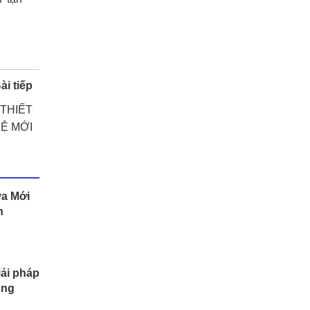
ài tiếp
THIẾT
HỆ MỚI
a Mới
h
iải pháp
ông