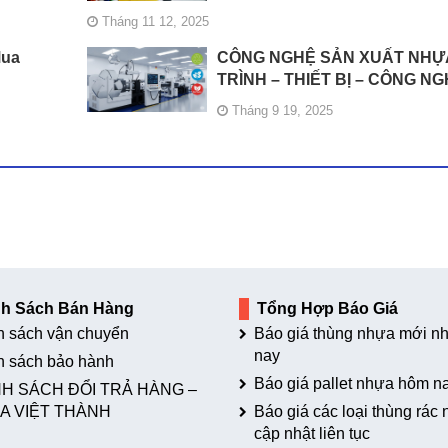
Tháng 11 12, 2025
Mua
CÔNG NGHỆ SẢN XUẤT NHỰ
TRÌNH – THIẾT BỊ – CÔNG N
Tháng 9 19, 2025
nh Sách Bán Hàng
Tổng Hợp Báo Giá
h sách vận chuyển
Báo giá thùng nhựa mới nh
nay
h sách bảo hành
Báo giá pallet nhựa hôm n
H SÁCH ĐỔI TRẢ HÀNG –
A VIỆT THÀNH
Báo giá các loại thùng rác
cập nhật liên tục