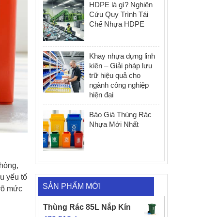
HDPE là gì? Nghiên
Cứu Quy Trình Tái
Chế Nhựa HDPE
Khay nhựa đựng linh
kiện – Giải pháp lưu
trữ hiệu quả cho
ngành công nghiệp
hiện đại
Báo Giá Thùng Rác
Nhựa Mới Nhất
phòng,
u yếu tố
SẢN PHẨM MỚI
 rõ mức
Thùng Rác 85L Nắp Kín