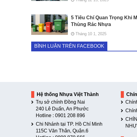
5 Tiêu Chí Quan Trọng Khi 
Thùng Rác Nhựa
Tháng 10 1, 2025
BÌNH LUẬN TRÊN FACEBOOK
Hệ thống Nhựa Việt Thành
Chí
Trụ sở chính Đồng Nai
Chín
240 Lê Duẩn, An Phước
Chín
Hotline :
0901 208 896
CHÍN
Chi Nhánh tại TP. Hồ Chí Minh
NHỰ
115C Văn Thân, Quận.6