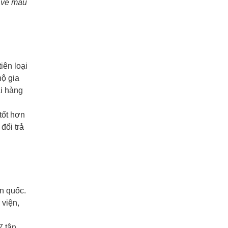
ể về màu
iên loại
hộ gia
ải hàng
tốt hơn
đổi trả
n quốc.
 viện,
7 tận