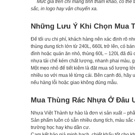
Mức giá trên chỉ mang tính tham khảo, có thể th
sắc, in logo hay vận chuyển xa.
Những Lưu Ý Khi Chọn Mua 
Để tối ưu chi phí, khách hàng nên xác định rõ nh
thùng dung tích lớn từ 240L, 660L trở lên, có bá
đình hoặc quán ăn nhỏ, thùng 60L – 120L đã đủ 
nhựa tái chế kém chất lượng, nhanh phai màu, g
Một mẹo nhỏ để tiết kiệm là đặt mua số lượng l
nhiều so với mua lẻ từng cái. Bên cạnh đó, hãy ư
nếu hàng lỗi hoặc giao không đúng mẫu.
Mua Thùng Rác Nhựa Ở Đâu Uy
Nhựa Việt Thành tự hào là đơn vị sản xuất – phân
Sản phẩm luôn có sẵn nhiều dung tích, màu sắc đ
trường học hay khu dân cư.
Cam kết báo giá minh bạch, chiết khấu tốt cho k