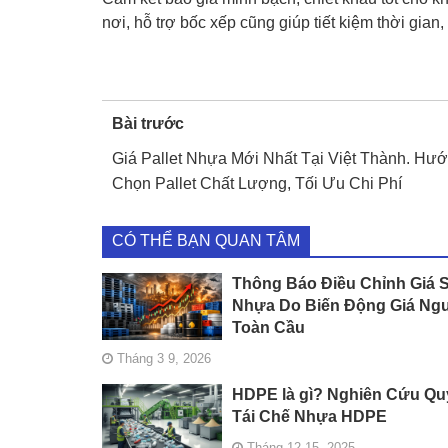
nơi, hỗ trợ bốc xếp cũng giúp tiết kiệm thời gia
Bài trước
Giá Pallet Nhựa Mới Nhất Tại Việt Thành. Hư
Chọn Pallet Chất Lượng, Tối Ưu Chi Phí
CÓ THỂ BẠN QUAN TÂM
Thông Báo Điều Chỉnh Giá 
Nhựa Do Biến Động Giá Ngu
Toàn Cầu
Tháng 3 9, 2026
HDPE là gì? Nghiên Cứu Qu
Tái Chế Nhựa HDPE
Tháng 12 15, 2025