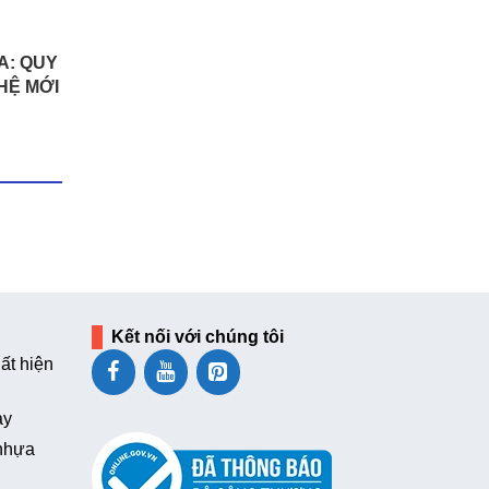
A: QUY
GHỆ MỚI
Kết nối với chúng tôi
ất hiện
ay
 nhựa