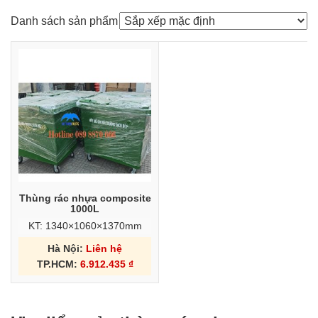
Danh sách sản phẩm
Thùng rác nhựa composite
1000L
KT: 1340×1060×1370mm
Hà Nội:
Liên hệ
TP.HCM:
6.912.435
₫