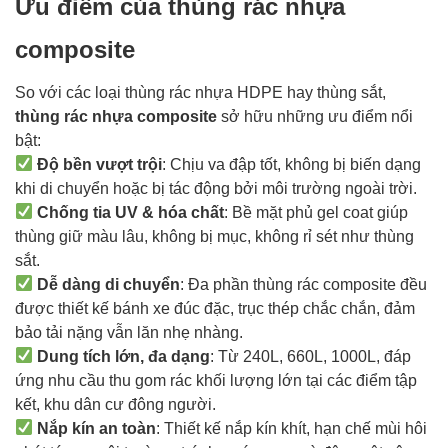
Ưu điểm của thùng rác nhựa
composite
So với các loại thùng rác nhựa HDPE hay thùng sắt,
thùng rác nhựa composite
sở hữu những ưu điểm nổi
bật:
Độ bền vượt trội
: Chịu va đập tốt, không bị biến dạng
khi di chuyển hoặc bị tác động bởi môi trường ngoài trời.
Chống tia UV & hóa chất
: Bề mặt phủ gel coat giúp
thùng giữ màu lâu, không bị mục, không rỉ sét như thùng
sắt.
Dễ dàng di chuyển
: Đa phần thùng rác composite đều
được thiết kế bánh xe đúc đặc, trục thép chắc chắn, đảm
bảo tải nặng vẫn lăn nhẹ nhàng.
Dung tích lớn, đa dạng
: Từ 240L, 660L, 1000L, đáp
ứng nhu cầu thu gom rác khối lượng lớn tại các điểm tập
kết, khu dân cư đông người.
Nắp kín an toàn
: Thiết kế nắp kín khít, hạn chế mùi hôi