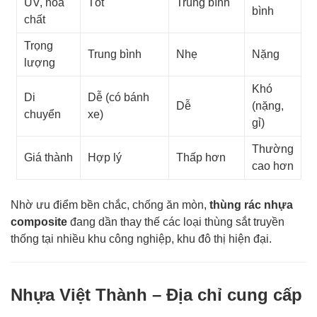
UV, hóa
Tốt
Trung bình
bình
chất
Trọng
Trung bình
Nhẹ
Nặng
lượng
Khó
Di
Dễ (có bánh
Dễ
(nặng,
chuyển
xe)
gỉ)
Thường
Giá thành
Hợp lý
Thấp hơn
cao hơn
Nhờ ưu điểm bền chắc, chống ăn mòn,
thùng rác nhựa
composite
đang dần thay thế các loại thùng sắt truyền
thống tại nhiều khu công nghiệp, khu đô thị hiện đại.
Nhựa Việt Thành – Địa chỉ cung cấp