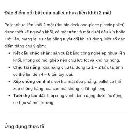
Đặc điểm nổi bật của pallet nhựa liền khối 2 mặt
Pallet nhựa liền khối 2 mặt (double deck one-piece plastic pallet)
được thiết kế nguyên khối, cả mặt trên và mặt dưới đều kín hoặc
lưới liền, mang lại sự cân bằng tuyệt đối khi sử dụng. Một số đặc
điểm đáng chú ý gồm:
Kết cấu chắc chắn
: sản xuất bằng công nghệ ép nhựa liền
khối, không có mối ghép nên chịu lực tốt và khó hư hỏng.
Chịu tải nặng
: khả năng chịu tải động từ 1 – 2 tấn, tải tĩnh
có thể lên đến 4 – 6 tấn tùy loại.
Xếp chồng ổn định
: với hai mặt đều phẳng, pallet có thể
xếp chồng hàng hóa cao mà không lo lật nghiêng.
Tuổi thọ lâu dài
: ít bị cong vênh, biến dạng dưới tác động
cơ học và môi trường.
Ứng dụng thực tế