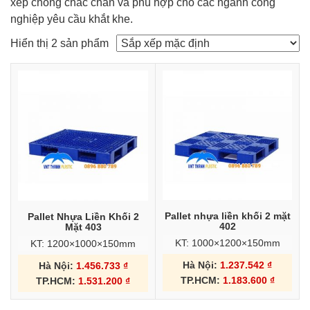
xếp chồng chắc chắn và phù hợp cho các ngành công
nghiệp yêu cầu khắt khe.
Hiển thị 2 sản phẩm
Pallet nhựa liền khối 2 mặt
Pallet Nhựa Liền Khối 2
402
Mặt 403
KT: 1000×1200×150mm
KT: 1200×1000×150mm
Hà Nội:
1.237.542
₫
Hà Nội:
1.456.733
₫
TP.HCM:
1.183.600
₫
TP.HCM:
1.531.200
₫