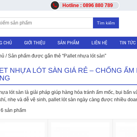
Hotline : 0896 880 789
Tìm kiếm
G CHỦ
GIỚI THIỆU
SẢN PHẨM
LIÊN HỆ
TIN TỨC
hủ
/ Sản phẩm được gắn thẻ “Pallet nhựa lót sàn”
ET NHỰA LÓT SÀN GIÁ RẺ – CHỐNG ẨM
NG
hựa lót sàn là giải pháp giúp hàng hóa tránh ẩm mốc, bụi bẩn và 
khí, nhẹ và dễ vệ sinh, pallet lót sàn ngày càng được nhiều do
ị 6 sản phẩm