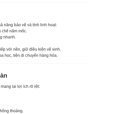
ả năng bảo vệ và tính linh hoạt:
ạn chế nấm mốc.
ng nhanh.
iếp với nền, giữ điều kiện vệ sinh.
hoa học, tiện di chuyển hàng hóa.
sàn
ang lại lợi ích rõ rệt:
hông thoáng.