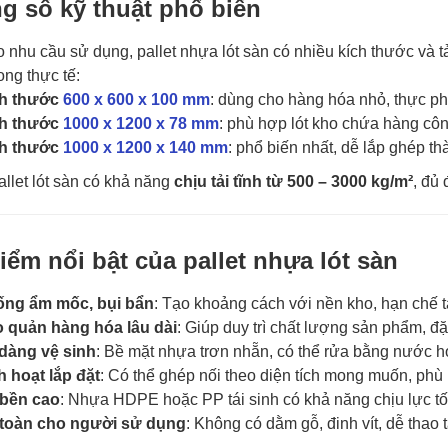
g số kỹ thuật phổ biến
o nhu cầu sử dụng, pallet nhựa lót sàn có nhiều kích thước và t
ong thực tế:
h thước
600 x 600 x 100 mm
: dùng cho hàng hóa nhỏ, thực p
h thước
1000 x 1200 x 78 mm
: phù hợp lót kho chứa hàng cô
h thước
1000 x 1200 x 140 mm
: phổ biến nhất, dễ lắp ghép thà
allet lót sàn có khả năng
chịu tải tĩnh từ 500 – 3000 kg/m²
, đủ
iểm nổi bật của pallet nhựa lót sàn
ng ẩm mốc, bụi bẩn
: Tạo khoảng cách với nền kho, hạn chế t
 quản hàng hóa lâu dài
: Giúp duy trì chất lượng sản phẩm, đ
dàng vệ sinh
: Bề mặt nhựa trơn nhẵn, có thể rửa bằng nước ho
h hoạt lắp đặt
: Có thể ghép nối theo diện tích mong muốn, phù
bền cao
: Nhựa HDPE hoặc PP tái sinh có khả năng chịu lực tốt, t
toàn cho người sử dụng
: Không có dằm gỗ, đinh vít, dễ thao 