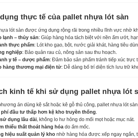
dụng thực tế của pallet nhựa lót sàn
hựa lót sàn được ứng dụng rộng rãi trong nhiều lĩnh vực nhờ kh
 lạnh – thủy sản
: Giúp hàng hóa tách biệt với nền ẩm ướt, h
ành thực phẩm
: Lót kho gạo, bột, nước giải khát, hàng tiêu dù
g nghiệp
: Bảo quản rau củ, nông sản sau thu hoạch.
nh y tế – dược phẩm
: Đảm bảo sản phẩm tránh tiếp xúc trực t
 hàng thương mại điện tử
: Dễ dàng bố trí diện tích lưu trữ k
ch kinh tế khi sử dụng pallet nhựa lót 
hương án dùng kệ sắt hoặc kê gỗ thủ công, pallet nhựa lót sàn m
 phí đầu tư thấp hơn kệ kho truyền thống
.
 sử dụng lâu dài
, không lo hư hỏng do mối mọt hoặc mục nát.
m thiểu thất thoát hàng hóa
do ẩm mốc.
g hiệu suất quản lý kho
nhờ hàng hóa được xếp ngay ngắn, t