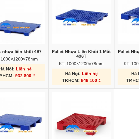
t nhựa liền khối 497
Pallet Nhựa Liền Khối 1 Mặt
Pallet Nh
496T
: 1000×1200×78mm
KT: 1000×1200×78mm
KT: 10
Hà Nội:
Liên hệ
Hà Nội:
Liên hệ
Hà 
P.HCM:
932.800
₫
TP.HCM:
848.100
₫
TP.H