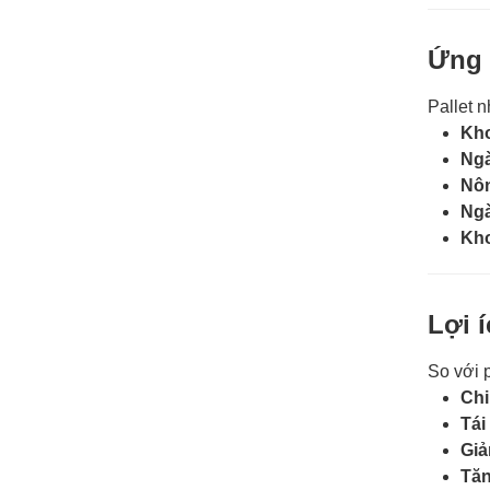
Ứng 
Pallet n
Kho
Ng
Nôn
Ngà
Kho
Lợi í
So với p
Chi
Tái
Giả
Tăn