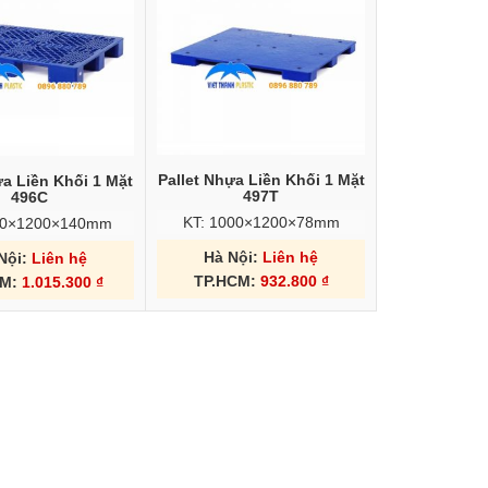
Pallet Nhựa Liền Khối 1 Mặt
ựa Liền Khối 1 Mặt
497T
496C
KT: 1000×1200×78mm
00×1200×140mm
Hà Nội:
Liên hệ
Nội:
Liên hệ
TP.HCM:
932.800
₫
CM:
1.015.300
₫