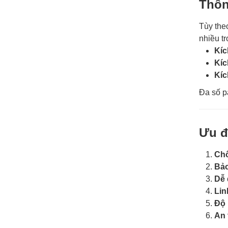
Thôn
Tùy the
nhiều tr
Kíc
Kíc
Kíc
Đa số p
Ưu đ
Chố
Bảo
Dễ 
Lin
Độ 
An 