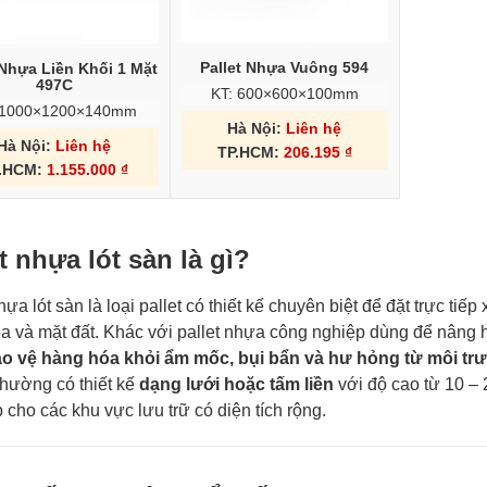
Pallet Nhựa Vuông 594
 Nhựa Liền Khối 1 Mặt
497C
KT: 600×600×100mm
 1000×1200×140mm
Hà Nội:
Liên hệ
Hà Nội:
Liên hệ
TP.HCM:
206.195
₫
.HCM:
1.155.000
₫
t nhựa lót sàn là gì?
hựa lót sàn là loại pallet có thiết kế chuyên biệt để đặt trực t
a và mặt đất. Khác với pallet nhựa công nghiệp dùng để nâng hạ
o vệ hàng hóa khỏi ẩm mốc, bụi bẩn và hư hỏng từ môi tr
hường có thiết kế
dạng lưới hoặc tấm liền
với độ cao từ 10 –
cho các khu vực lưu trữ có diện tích rộng.