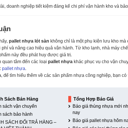
dài, doanh nghiệp tiết kiệm đáng kể chi phí vận hành kho và bả
luận
thấy,
pallet nhựa lót sàn
không chỉ là một phụ kiện lưu kho mà c
i phí và nâng cao hiệu quả vận hành. Từ kho lạnh, nhà máy ch
 phẩm này đều phát huy được giá trị.
 quan tâm đến các loại
pallet nhựa
khác phục vụ cho vận chuy
:
pallet nhựa
.
a, để tìm hiểu thêm về các sản phẩm nhựa công nghiệp, bạn có t
nh Sách Bán Hàng
Tổng Hợp Báo Giá
h sách vận chuyển
Báo giá thùng nhựa mới nh
nay
h sách bảo hành
Báo giá pallet nhựa hôm n
H SÁCH ĐỔI TRẢ HÀNG –