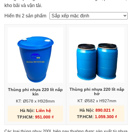
kho bãi và vận tải.
Hiển thị 2 sản phẩm
Thùng phi nhựa 220 lít nắp
Thùng phi nhựa 220 lít nắp
hở
kín
KT: Ø582 x H927mm
KT: Ø578 x H928mm
Hà Nội:
890.021
₫
Hà Nội:
Liên hệ
TP.HCM:
1.059.300
₫
TP.HCM:
951.000
₫
Các loại thùng phuy 200L hiện nay thường được sản xuất từ nhựa