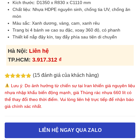
Kích thước: D1350 x R830 x C1110 mm
Chất liệu: Nhựa HDPE nguyên sinh, chống tia UV, chống ăn
mòn
Màu sắc: Xanh dương, vàng, cam, xanh rêu
Trang bị 4 bánh xe cao su đặc, xoay 360 độ, có phanh
Thiết kế nắp đậy kín, tay đẩy phía sau tiện di chuyển
Hà Nội:
Liên hệ
TP.HCM:
3.917.312
₫
(
15
đánh giá của khách hàng)
5.00
15
trên 5
Lưu ý: Do ảnh hưởng từ chiến sự tại Iran khiến giá nguyên liệu
dựa trên
nhựa nhập khẩu biến động mạnh, giá Thùng rác nhựa 660 lít có
đánh giá
thể thay đổi theo thời điểm. Vui lòng liên hệ trực tiếp để nhận báo
giá chính xác nhất.
LIÊN HỆ NGAY QUA ZALO