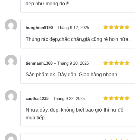
sao
đẹp như mong đợi!!!
hunghien9190
–
Tháng 9 12, 2025
Được xếp
Thùng rác đẹp,chắc chắn,giá cũng rẻ hơn nữa.
hạng
5
5
sao
tienmanh1368
–
Tháng 9 20, 2025
Được xếp
Sản phẩm ok. Dày dặn. Giao hàng nhanh
hạng
5
5
sao
caothai1235
–
Tháng 9 22, 2025
Được xếp
Nhựa dày, đẹp, không biết bao giờ thì hư để
hạng
5
5
sao
mua tiếp.