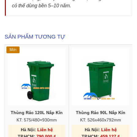
có thể dùng bền 5–10 năm.
SẢN PHẨM TƯƠNG TỰ
Mới
Thùng Rác 120L Nắp Kín
Thùng Rác 90L Nắp Kín
KT: 575/480×930mm
KT: 526x460x792mm
Hà Nội:
Liên hệ
Hà Nội:
Liên hệ
TP.HCM:
790.000
₫
TP.HCM:
459.127
₫