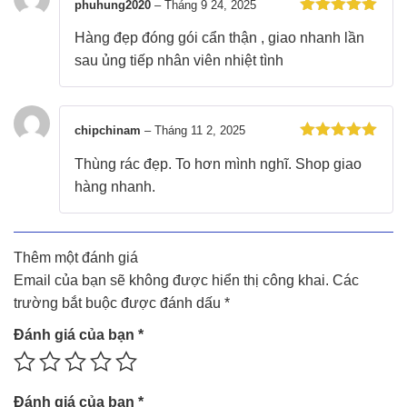
phuhung2020
–
Tháng 9 24, 2025
Được xếp
Hàng đẹp đóng gói cẩn thận , giao nhanh lần
hạng
5
5
sao
sau ủng tiếp nhân viên nhiệt tình
chipchinam
–
Tháng 11 2, 2025
Được xếp
Thùng rác đẹp. To hơn mình nghĩ. Shop giao
hạng
5
5
sao
hàng nhanh.
Thêm một đánh giá
Email của bạn sẽ không được hiển thị công khai.
Các
trường bắt buộc được đánh dấu
*
Đánh giá của bạn
*
Đánh giá của bạn
*