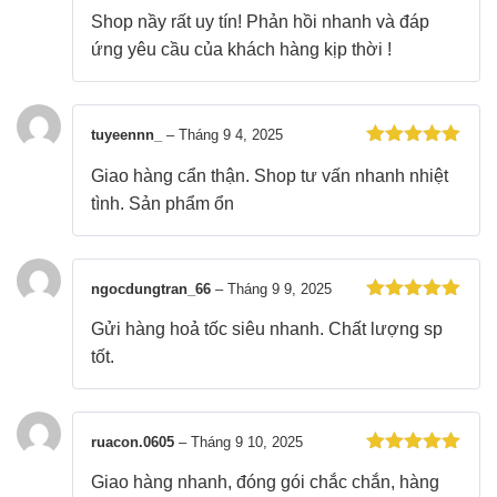
Được xếp
Shop nầy rất uy tín! Phản hồi nhanh và đáp
hạng
5
5
sao
ứng yêu cầu của khách hàng kịp thời !
tuyeennn_
–
Tháng 9 4, 2025
Được xếp
Giao hàng cẩn thận. Shop tư vấn nhanh nhiệt
hạng
5
5
sao
tình. Sản phẩm ổn
ngocdungtran_66
–
Tháng 9 9, 2025
Được xếp
Gửi hàng hoả tốc siêu nhanh. Chất lượng sp
hạng
5
5
sao
tốt.
ruacon.0605
–
Tháng 9 10, 2025
Được xếp
Giao hàng nhanh, đóng gói chắc chắn, hàng
hạng
5
5