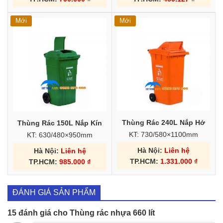
Mới
Mới
Thùng Rác 240L Nắp Hở
Thùng Rác 150L Nắp Kín
KT: 730/580×1100mm
KT: 630/480×950mm
Hà Nội:
Liên hệ
Hà Nội:
Liên hệ
TP.HCM:
1.331.000
₫
TP.HCM:
985.000
₫
ĐÁNH GIÁ SẢN PHẨM
15 đánh giá cho
Thùng rác nhựa 660 lít