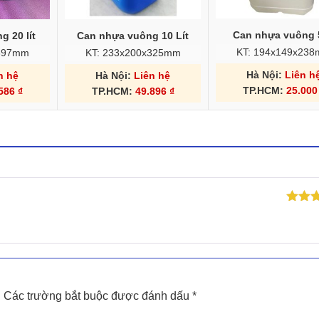
Can nhựa vuông 5
 20 lít
Can nhựa vuông 10 Lít
KT: 194x149x23
x397mm
KT: 233x200x325mm
Hà Nội:
Liên h
n hệ
Hà Nội:
Liên hệ
TP.HCM:
25.00
.586
₫
TP.HCM:
49.896
₫
Được 
hạng
sao
.
Các trường bắt buộc được đánh dấu
*