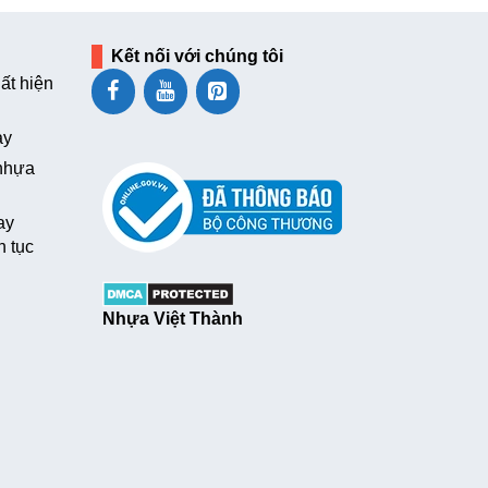
Kết nối với chúng tôi
ất hiện
ay
 nhựa
ay
n tục
Nhựa Việt Thành