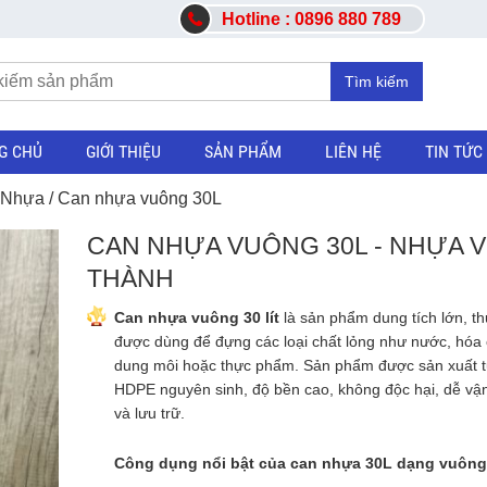
Hotline : 0896 880 789
Tìm kiếm
G CHỦ
GIỚI THIỆU
SẢN PHẨM
LIÊN HỆ
TIN TỨC
 Nhựa
/ Can nhựa vuông 30L
CAN NHỰA VUÔNG 30L - NHỰA V
THÀNH
Can nhựa vuông 30 lít
là sản phẩm dung tích lớn, t
được dùng để đựng các loại chất lỏng như nước, hóa 
dung môi hoặc thực phẩm. Sản phẩm được sản xuất 
HDPE nguyên sinh, độ bền cao, không độc hại, dễ vậ
và lưu trữ.
Công dụng nổi bật của can nhựa 30L dạng vuông