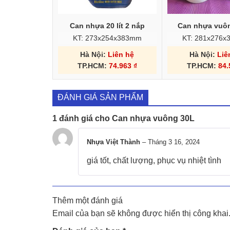
Can nhựa 20 lít 2 nắp
Can nhựa vuông
KT: 273x254x383mm
KT: 281x276
Hà Nội:
Liên hệ
Hà Nội:
Liê
TP.HCM:
74.963
₫
TP.HCM:
84
ĐÁNH GIÁ SẢN PHẨM
1 đánh giá cho
Can nhựa vuông 30L
Nhựa Việt Thành
–
Tháng 3 16, 2024
giá tốt, chất lượng, phục vụ nhiệt tình
Thêm một đánh giá
Email của bạn sẽ không được hiển thị công khai