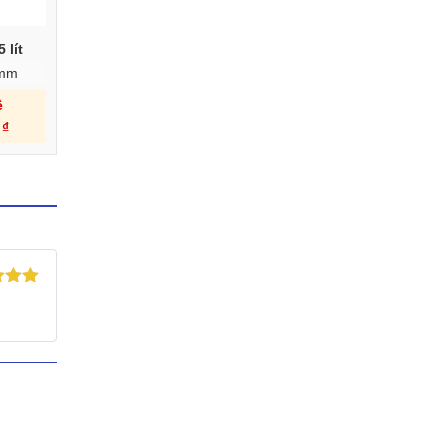
 lít
8mm
ệ
0
₫
xếp
5
5