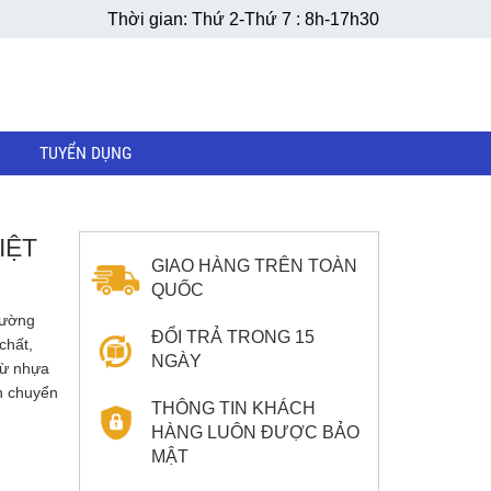
Thời gian: Thứ 2-Thứ 7 : 8h-17h30
TUYỂN DỤNG
IỆT
GIAO HÀNG TRÊN TOÀN
QUỐC
hường
ĐỔI TRẢ TRONG 15
chất,
NGÀY
từ nhựa
n chuyển
THÔNG TIN KHÁCH
HÀNG LUÔN ĐƯỢC BẢO
MẬT