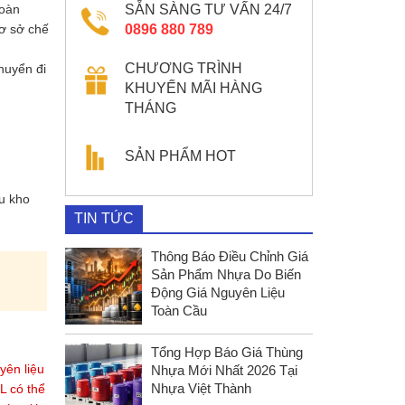
toàn
SẴN SÀNG TƯ VẤN 24/7
ơ sở chế
0896 880 789
CHƯƠNG TRÌNH
huyển đi
KHUYẾN MÃI HÀNG
THÁNG
SẢN PHẨM HOT
u kho
TIN TỨC
Thông Báo Điều Chỉnh Giá
Sản Phẩm Nhựa Do Biến
Động Giá Nguyên Liệu
Toàn Cầu
Tổng Hợp Báo Giá Thùng
yên liệu
Nhựa Mới Nhất 2026 Tại
Nhựa Việt Thành
L có thể