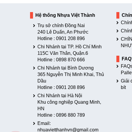
Hệ thống Nhựa Việt Thành
Chí
Chín
Trụ sở chính Đồng Nai
Chín
240 Lê Duẩn, An Phước
Hotline :
0901 208 896
CHÍN
NHỰ
Chi Nhánh tại TP. Hồ Chí Minh
115C Văn Thân, Quận.6
FAQ
Hotline :
0898 870 666
FAQs
Chi Nhánh tại Bình Dương
Palle
365 Nguyễn Thị Minh Khai, Thủ
Dầu
Giải 
Hotline :
0901 208 896
bít
Chi Nhánh tại Hà Nội
Khu công nghiệp Quang Minh,
HN
Hotline :
0896 880 789
Email:
nhuavietthanhvn@gmail.com