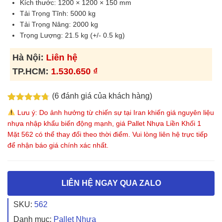
Kích thước:
1200 × 1200
× 150 mm
Tải Trọng Tĩnh: 5000 kg
Tải Trọng Nâng: 2000 kg
Trọng Lượng: 21.5 kg (+/- 0.5 kg)
Hà Nội:
Liên hệ
TP.HCM:
1.530.650
₫
(
6
đánh giá của khách hàng)
4.67
6
trên 5
Lưu ý: Do ảnh hưởng từ chiến sự tại Iran khiến giá nguyên liệu
dựa trên
nhựa nhập khẩu biến động mạnh, giá Pallet Nhựa Liền Khối 1
đánh giá
Mặt 562 có thể thay đổi theo thời điểm. Vui lòng liên hệ trực tiếp
để nhận báo giá chính xác nhất.
LIÊN HỆ NGAY QUA ZALO
SKU:
562
Danh mục:
Pallet Nhựa