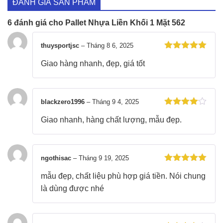
ĐÁNH GIÁ SẢN PHẨM
6 đánh giá cho
Pallet Nhựa Liền Khối 1 Mặt 562
thuysportjsc
–
Tháng 8 6, 2025
Được xếp
Giao hàng nhanh, đẹp, giá tốt
hạng
5
5
sao
blackzero1996
–
Tháng 9 4, 2025
Được xếp
Giao nhanh, hàng chất lượng, mẫu đẹp.
hạng
4
5
sao
ngothisac
–
Tháng 9 19, 2025
Được xếp
mẫu đẹp, chất liệu phù hợp giá tiền. Nói chung
hạng
5
5
sao
là dùng được nhé