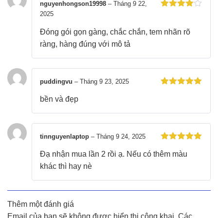
nguyenhongson19998
–
Tháng 9 22,
2025
Được xếp
hạng
4
5
sao
Đóng gói gọn gàng, chắc chắn, tem nhãn rõ
ràng, hàng đúng với mô tả
puddingvu
–
Tháng 9 23, 2025
Được xếp
bền và đẹp
hạng
5
5
sao
tinnguyenlaptop
–
Tháng 9 24, 2025
Được xếp
Đạ nhận mua lần 2 rồi ạ. Nếu có thêm màu
hạng
5
5
sao
khác thì hay nè
Thêm một đánh giá
Email của bạn sẽ không được hiển thị công khai.
Các