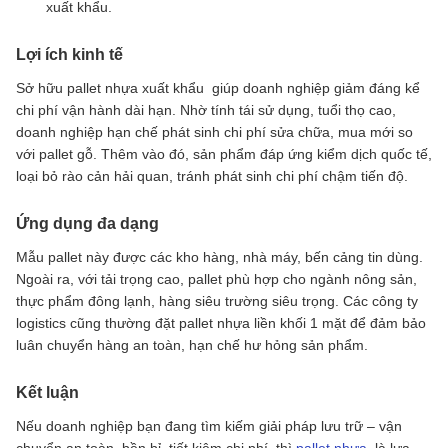
xuất khẩu.
Lợi ích kinh tế
Sở hữu pallet nhựa xuất khẩu giúp doanh nghiệp giảm đáng kể
chi phí vận hành dài hạn. Nhờ tính tái sử dụng, tuổi thọ cao,
doanh nghiệp hạn chế phát sinh chi phí sửa chữa, mua mới so
với pallet gỗ. Thêm vào đó, sản phẩm đáp ứng kiểm dịch quốc tế,
loại bỏ rào cản hải quan, tránh phát sinh chi phí chậm tiến độ.
Ứng dụng đa dạng
Mẫu pallet này được các kho hàng, nhà máy, bến cảng tin dùng.
Ngoài ra, với tải trọng cao, pallet phù hợp cho ngành nông sản,
thực phẩm đông lạnh, hàng siêu trường siêu trọng. Các công ty
logistics cũng thường đặt pallet nhựa liền khối 1 mặt để đảm bảo
luân chuyển hàng an toàn, hạn chế hư hỏng sản phẩm.
Kết luận
Nếu doanh nghiệp bạn đang tìm kiếm giải pháp lưu trữ – vận
chuyển an toàn, bền bỉ, tiết kiệm chi phí, thì
pallet nhựa
là lựa