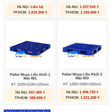
Hà Nội:
Liên hệ
Hà Nội:
1.237.542
₫
TP.HCM:
1.015.300
₫
TP.HCM:
1.183.600
₫
Pallet Nhựa Liền Khối 2
Pallet Nhựa Liền Khối 1
Mặt 403
Mặt 481
KT: 1200×1000×150mm
KT: 1100×1100×125mm
Hà Nội:
1.456.733
₫
Hà Nội:
657.455
₫
TP.HCM:
1.531.200
₫
TP.HCM:
599.500
₫