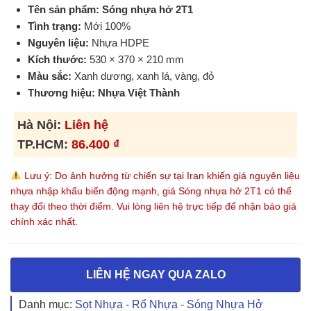
Tên sản phẩm:
Sóng nhựa hở 2T1
Tình trạng:
Mới 100%
Nguyên liệu:
Nhựa HDPE
Kích thước:
530 × 370 × 210 mm
Màu sắc:
Xanh dương, xanh lá, vàng, đỏ
Thương hiệu:
Nhựa Việt Thành
Hà Nội:
Liên hệ
TP.HCM:
86.400
₫
Lưu ý: Do ảnh hưởng từ chiến sự tại Iran khiến giá nguyên liệu
nhựa nhập khẩu biến động mạnh, giá Sóng nhựa hở 2T1 có thể
thay đổi theo thời điểm. Vui lòng liên hệ trực tiếp để nhận báo giá
chính xác nhất.
LIÊN HỆ NGAY QUA ZALO
Danh mục:
Sọt Nhựa - Rổ Nhựa - Sóng Nhựa Hở