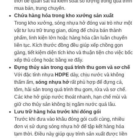
thời dễ quan sát và kiểm soát số lượng trong quá trình
mua bán, trung chuyển.
Chứa hàng hóa trong kho xưởng sản xuất
Trong kho xưởng, sóng nhựa hở đóng vai trò như một
vật tư lưu trữ trung gian, dùng để chứa bán thành
phẩm, linh kiện lớn hoặc hàng hóa cần luân chuyển
liên tục. Kích thước đồng đều giúp xếp chồng gọn
gàng, tiết kiệm diện tích kho và thuận tiện cho việc bốc
xếp thủ công hoặc bằng xe đẩy.
Đựng thủy sản trong quá trình thu gom và sơ chế
Với đặc tính nhựa
HDPE
dày, chịu nước và không
thấm ẩm,
sóng nhựa hở
rất phù hợp để đựng cá,
tôm, hải sản trong quá trình thu gom, rửa và sơ chế.
Các khe hở giúp nước thoát nhanh, hạn chế mùi và
giữ cho thủy sản không bị ngâm nước quá lâu.
Lưu trữ hàng hóa trước khi đóng gói
Trước khi đưa vào khâu đóng gói cuối cùng, nhiều
đơn vị sử dụng sóng nhựa hở để tập kết hàng hóa
tạm thời. Điều này giúp quy trình sản xuất được liền