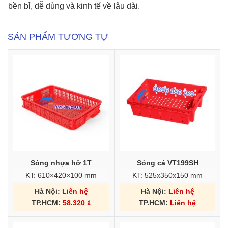
bền bỉ, dễ dùng và kinh tế về lâu dài.
SẢN PHẨM TƯƠNG TỰ
Sóng nhựa hở 1T
Sóng cá VT199SH
KT: 610×420×100 mm
KT: 525x350x150 mm
Hà Nội:
Liên hệ
Hà Nội:
Liên hệ
TP.HCM:
58.320
₫
TP.HCM:
Liên hệ