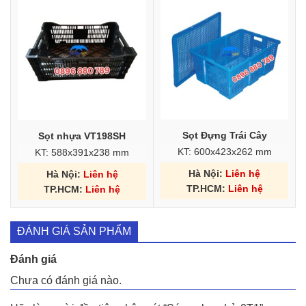
Sọt Đựng Trái Cây
Sọt nhựa VT198SH
KT: 600x423x262 mm
KT: 588x391x238 mm
Hà Nội:
Liên hệ
Hà Nội:
Liên hệ
TP.HCM:
Liên hệ
TP.HCM:
Liên hệ
ĐÁNH GIÁ SẢN PHẨM
Đánh giá
Chưa có đánh giá nào.