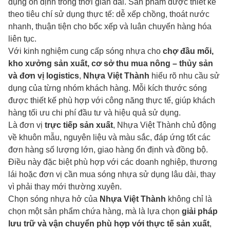
dụng ổn định trong thời gian dài. Sản phẩm được thiết kế
theo tiêu chí sử dụng thực tế: dễ xếp chồng, thoát nước
nhanh, thuận tiện cho bốc xếp và luân chuyển hàng hóa
liên tục.
Với kinh nghiệm cung cấp sóng nhựa cho
chợ đầu mối,
kho xưởng sản xuất, cơ sở thu mua nông – thủy sản
và đơn vị logistics
,
Nhựa Việt Thành
hiểu rõ nhu cầu sử
dụng của từng nhóm khách hàng. Mỗi kích thước sóng
được thiết kế phù hợp với công năng thực tế, giúp khách
hàng tối ưu chi phí đầu tư và hiệu quả sử dụng.
Là đơn vị
trực tiếp sản xuất
, Nhựa Việt Thành chủ động
về khuôn mẫu, nguyên liệu và màu sắc, đáp ứng tốt các
đơn hàng số lượng lớn, giao hàng ổn định và đồng bộ.
Điều này đặc biệt phù hợp với các doanh nghiệp, thương
lái hoặc đơn vị cần mua sóng nhựa sử dụng lâu dài, thay
vì phải thay mới thường xuyên.
Chọn sóng nhựa hở của
Nhựa Việt Thành
không chỉ là
chọn một sản phẩm chứa hàng, mà là lựa chọn
giải pháp
lưu trữ và vận chuyển phù hợp với thực tế sản xuất
,