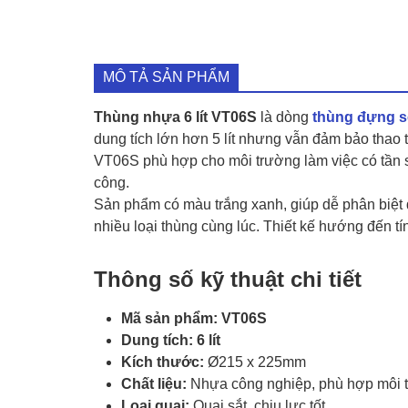
MÔ TẢ SẢN PHẨM
Thùng nhựa 6 lít VT06S
là dòng
thùng đựng 
dung tích lớn hơn 5 lít nhưng vẫn đảm bảo thao tá
VT06S phù hợp cho môi trường làm việc có tần s
công.
Sản phẩm có màu trắng xanh, giúp dễ phân biệt d
nhiều loại thùng cùng lúc. Thiết kế hướng đến tí
Thông số kỹ thuật chi tiết
Mã sản phẩm:
VT06S
Dung tích:
6 lít
Kích thước:
Ø215 x 225mm
Chất liệu:
Nhựa công nghiệp, phù hợp môi t
Loại quai:
Quai sắt, chịu lực tốt