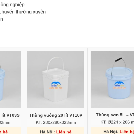
công nghiệp
i chuyển thường xuyên
an
Thùng sơn 5L – V
lít VT03S
Thùng vuông 20 lít VT10V
KT: Ø224 x 206 
332mm
KT: 280x280x323mm
Hà Nội:
Liên h
n hệ
Hà Nội:
Liên hệ