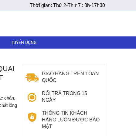
Thời gian: Thứ 2-Thứ 7 : 8h-17h30
TUYỂN DỤNG
QUAI
GIAO HÀNG TRÊN TOÀN
T
QUỐC
ĐỔI TRẢ TRONG 15
c chắn,
NGÀY
chất lỏng
THÔNG TIN KHÁCH
HÀNG LUÔN ĐƯỢC BẢO
MẬT