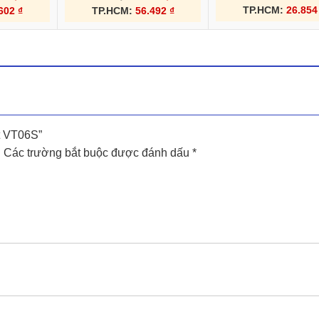
TP.HCM:
26.85
.602
₫
TP.HCM:
56.492
₫
ít VT06S”
.
Các trường bắt buộc được đánh dấu
*