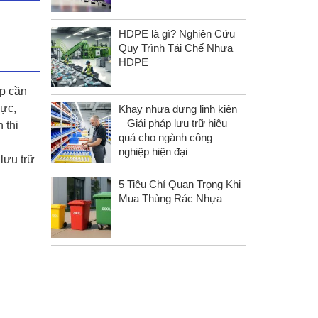
HDPE là gì? Nghiên Cứu
Quy Trình Tái Chế Nhựa
HDPE
ợp cần
lực,
Khay nhựa đựng linh kiện
– Giải pháp lưu trữ hiệu
 thi
quả cho ngành công
nghiệp hiện đại
lưu trữ
5 Tiêu Chí Quan Trọng Khi
Mua Thùng Rác Nhựa