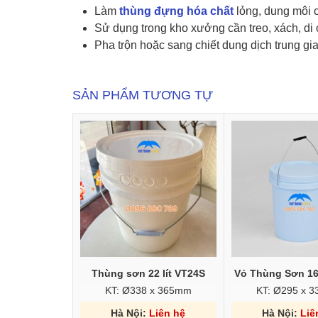
Làm
thùng đựng hóa chất
lỏng, dung môi 
Sử dụng trong kho xưởng cần treo, xách, d
Pha trộn hoặc sang chiết dung dịch trung gi
SẢN PHẨM TƯƠNG TỰ
Thùng sơn 22 lít VT24S
Vỏ Thùng Sơn 16 
KT: Ø338 x 365mm
KT: Ø295 x 
Hà Nội:
Liên hệ
Hà Nội:
Liê