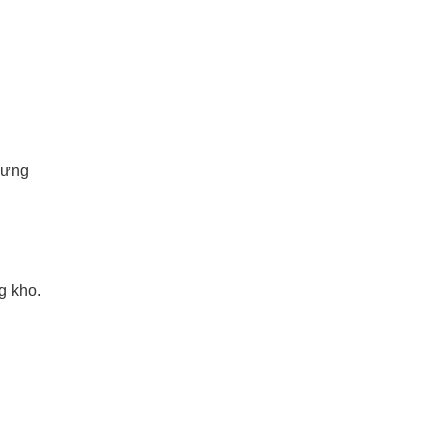
hưng
g kho.