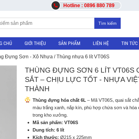
Hotline : 0896 880 789
Tìm kiếm
G CHỦ
GIỚI THIỆU
SẢN PHẨM
LIÊN HỆ
TIN TỨC
g Đựng Sơn - Xô Nhựa
/ Thùng nhựa 6 lít VT06S
THÙNG ĐỰNG SƠN 6 LÍT VT06S 
SẮT – CHỊU LỰC TỐT - NHỰA VIỆ
THÀNH
Thùng đựng hóa chất 6L
– Mã VT06S, quai sắt chắ
màu trắng xanh, nắp kín, phù hợp chứa sơn và hóa 
trong kho xưởng.
Mã sản phẩm:
VT06S
Dung tích:
6 lít
Kích thước:
Ø215 x 225mm