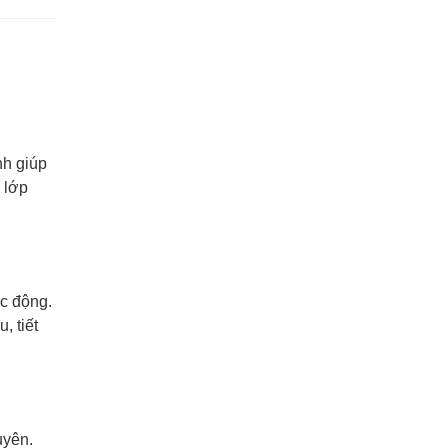
h giúp
 lớp
ác động.
, tiết
uyên.