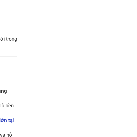
ời trong
ùng
 độ bền
ớn tại
và hỗ