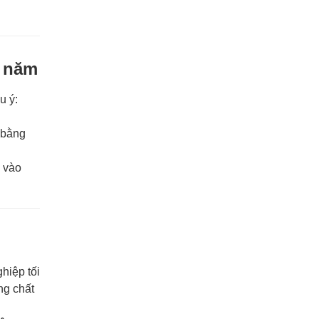
0 năm
u ý:
 bằng
p vào
hiệp tối
ng chất