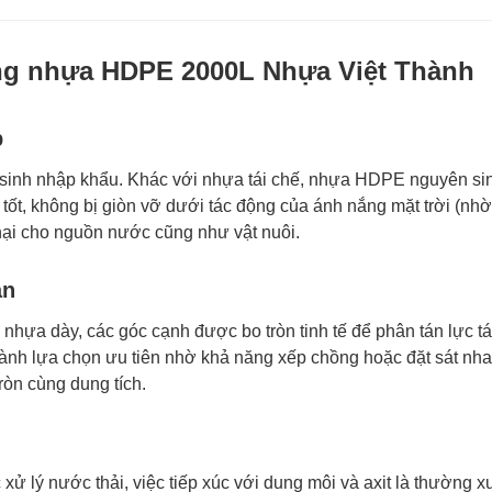
ùng nhựa HDPE 2000L Nhựa Việt Thành
p
inh nhập khẩu. Khác với nhựa tái chế, nhựa HDPE nguyên sin
tốt, không bị giòn vỡ dưới tác động của ánh nắng mặt trời (nhờ
 hại cho nguồn nước cũng như vật nuôi.
an
nhựa dày, các góc cạnh được bo tròn tinh tế để phân tán lực t
ành lựa chọn ưu tiên nhờ khả năng xếp chồng hoặc đặt sát nhau
tròn cùng dung tích.
ử lý nước thải, việc tiếp xúc với dung môi và axit là thường x