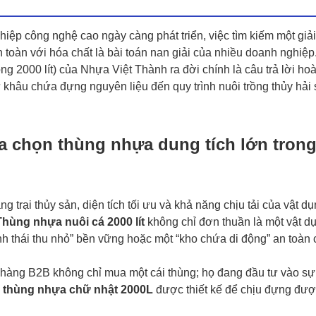
iệp công nghệ cao ngày càng phát triển, việc tìm kiếm một giả
n toàn với hóa chất là bài toán nan giải của nhiều doanh nghiệp
ng 2000 lít) của Nhựa Việt Thành ra đời chính là câu trả lời ho
ừ khâu chứa đựng nguyên liệu đến quy trình nuôi trồng thủy hải
ựa chọn thùng nhựa dung tích lớn tron
g trại thủy sản, diện tích tối ưu và khả năng chịu tải của vật d
Thùng nhựa nuôi cá 2000 lít
không chỉ đơn thuần là một vật d
nh thái thu nhỏ” bền vững hoặc một “kho chứa di động” an toàn
 hàng B2B không chỉ mua một cái thùng; họ đang đầu tư vào sự
m
thùng nhựa chữ nhật 2000L
được thiết kế để chịu đựng đư