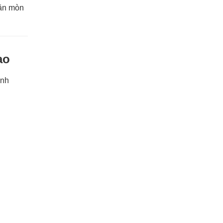
 ăn mòn
ao
anh