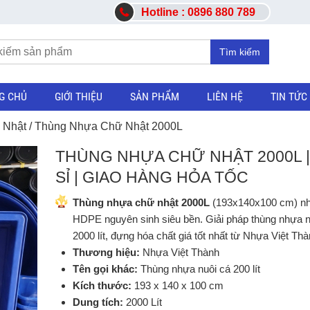
Hotline : 0896 880 789
Tìm kiếm
G CHỦ
GIỚI THIỆU
SẢN PHẨM
LIÊN HỆ
TIN TỨC
 Nhật
/ Thùng Nhựa Chữ Nhật 2000L
THÙNG NHỰA CHỮ NHẬT 2000L |
SỈ | GIAO HÀNG HỎA TỐC
Thùng nhựa chữ nhật 2000L
(193x140x100 cm) n
HDPE nguyên sinh siêu bền. Giải pháp thùng nhựa n
2000 lít, đựng hóa chất giá tốt nhất từ Nhựa Việt Thà
Thương hiệu:
Nhựa Việt Thành
Tên gọi khác:
Thùng nhựa nuôi cá 200 lít
Kích thước:
193 x 140 x 100 cm
Dung tích:
2000 Lít