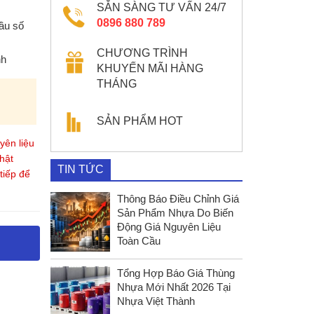
SẴN SÀNG TƯ VẤN 24/7
0896 880 789
ầu số
CHƯƠNG TRÌNH
nh
KHUYẾN MÃI HÀNG
THÁNG
SẢN PHẨM HOT
yên liệu
hật
TIN TỨC
tiếp để
Thông Báo Điều Chỉnh Giá
Sản Phẩm Nhựa Do Biến
Động Giá Nguyên Liệu
Toàn Cầu
Tổng Hợp Báo Giá Thùng
Nhựa Mới Nhất 2026 Tại
Nhựa Việt Thành