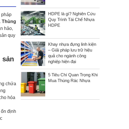
HDPE là gì? Nghiên Cứu
i pháp
Quy Trình Tái Chế Nhựa
.
Thùng
HDPE
àn hảo,
 sản quy
Khay nhựa đựng linh kiện
– Giải pháp lưu trữ hiệu
quả cho ngành công
g sản
nghiệp hiện đại
5 Tiêu Chí Quan Trọng Khi
Mua Thùng Rác Nhựa
ụng chứa
ụng
 cho hóa
 ổn định
ợc