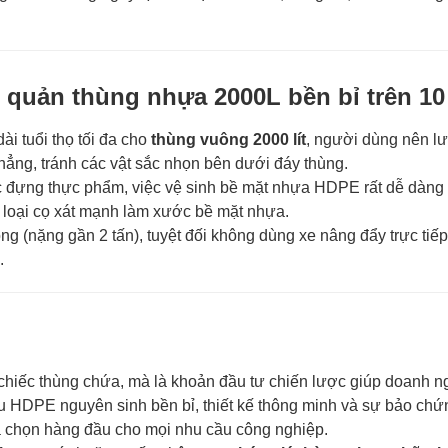
 quản thùng nhựa 2000L bền bỉ trên 1
i tuổi thọ tối đa cho
thùng vuông 2000 lít
, người dùng nên lư
hẳng, tránh các vật sắc nhọn bên dưới đáy thùng.
c đựng thực phẩm, việc vệ sinh bề mặt nhựa HDPE rất dễ dàng
 loại cọ xát mạnh làm xước bề mặt nhựa.
g (nặng gần 2 tấn), tuyệt đối không dùng xe nâng đẩy trực tiế
.
chiếc thùng chứa, mà là khoản đầu tư chiến lược giúp doanh ng
liệu HDPE nguyên sinh bền bỉ, thiết kế thông minh và sự bảo chứ
a chọn hàng đầu cho mọi nhu cầu công nghiệp.