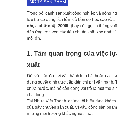
MÔ TẢ SẢN PHẨM
Trong bối cảnh sản xuất công nghiệp và nông ngh
lưu trữ có dung tích lớn, độ bền cơ học cao và a
nhựa chữ nhật 2000L
(hay còn gọi là thùng vuô
đáp ứng trọn vẹn các tiêu chuẩn khắt khe nhất t
mô lớn.
1. Tầm quan trọng của việc l
xuất
Đối với các đơn vị vận hành kho bãi hoặc các tran
đựng quyết định trực tiếp đến chi phí vận hành.
chứa nước, mà nó còn đóng vai trò là một “hệ si
chất lỏng.
Tại Nhựa Việt Thành, chúng tôi hiểu rằng khách
của dây chuyền sản xuất. Vì vậy, dòng sản phẩ
những môi trường khắc nghiệt nhất.