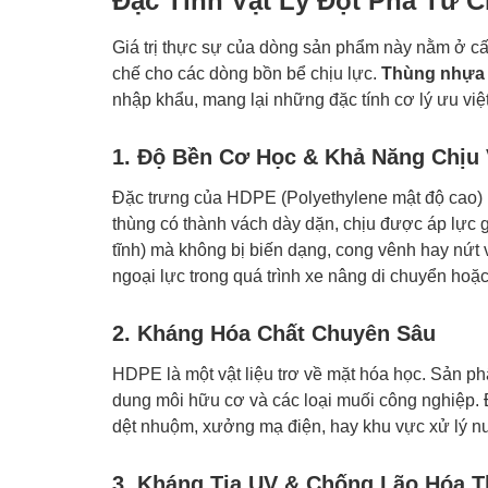
Đặc Tính Vật Lý Đột Phá Từ 
Giá trị thực sự của dòng sản phẩm này nằm ở cấu
chế cho các dòng bồn bể chịu lực.
Thùng nhựa 
nhập khẩu, mang lại những đặc tính cơ lý ưu việt
1. Độ Bền Cơ Học & Khả Năng Chịu 
Đặc trưng của HDPE (Polyethylene mật độ cao) là
thùng có thành vách dày dặn, chịu được áp lực gi
tĩnh) mà không bị biến dạng, cong vênh hay nứt 
ngoại lực trong quá trình xe nâng di chuyển hoặ
2. Kháng Hóa Chất Chuyên Sâu
HDPE là một vật liệu trơ về mặt hóa học. Sản ph
dung môi hữu cơ và các loại muối công nghiệp. Đ
dệt nhuộm, xưởng mạ điện, hay khu vực xử lý nư
3. Kháng Tia UV & Chống Lão Hóa Th