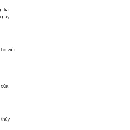
g tia
n gãy
cho việc
 của
 thủy