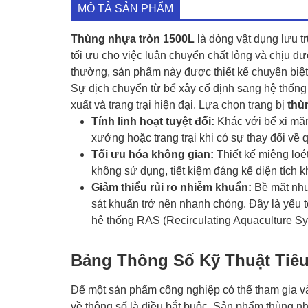
MÔ TẢ SẢN PHẨM
Thùng nhựa tròn 1500L
là dòng vật dụng lưu tr
tối ưu cho việc luân chuyển chất lỏng và chịu đ
thường, sản phẩm này được thiết kế chuyên biệt
Sự dịch chuyển từ bể xây cố định sang hệ thống
xuất và trang trại hiện đại. Lựa chọn trang bị
thùn
Tính linh hoạt tuyệt đối:
Khác với bể xi măn
xưởng hoặc trang trại khi có sự thay đổi về 
Tối ưu hóa không gian:
Thiết kế miệng loét
không sử dụng, tiết kiệm đáng kể diện tích k
Giảm thiểu rủi ro nhiễm khuẩn:
Bề mặt nhựa
sát khuẩn trở nên nhanh chóng. Đây là yếu 
hệ thống RAS (Recirculating Aquaculture Sy
Bảng Thông Số Kỹ Thuật Tiêu
Để một sản phẩm công nghiệp có thể tham gia v
về thông số là điều bắt buộc. Sản phẩm thùng 