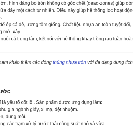
lớn, hình dáng bo tròn không có góc chết (dead-zones) giúp d
iữa đáy một cách tự nhiên. Điều này giúp hệ thống lọc hoạt độn
.
ể ép cá đẻ, ương tôm giống. Chất liệu nhựa an toàn tuyệt đối,
g mới xây.
nuôi cá trung tâm, kết nối với hệ thống khay trồng rau tuần ho
 tham khảo thêm các dòng
thùng nhựa tròn
với đa dạng dung tích
Nước
ỉ là yếu tố cốt lõi. Sản phẩm được ứng dụng làm:
phụ gia ngành giấy, xi mạ, dệt nhuộm.
n, dung môi.
ng các trạm xử lý nước thải công suất nhỏ và vừa.