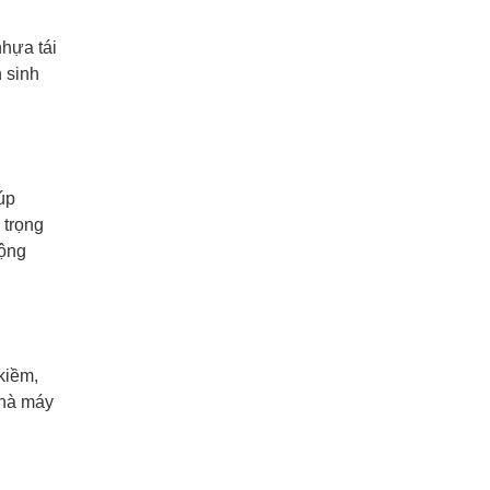
nhựa tái
 sinh
úp
 trọng
động
kiềm,
nhà máy