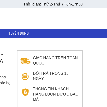
Thời gian: Thứ 2-Thứ 7 : 8h-17h30
TUYỂN DỤNG
-
GIAO HÀNG TRÊN TOÀN
A
QUỐC
ĐỔI TRẢ TRONG 15
 tại
NGÀY
ác loại
THÔNG TIN KHÁCH
HÀNG LUÔN ĐƯỢC BẢO
MẬT