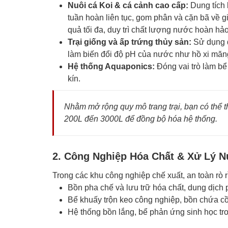
Nuôi cá Koi & cá cảnh cao cấp:
Dung tích 
tuần hoàn liên tục, gom phân và cặn bã về g
quả tối đa, duy trì chất lượng nước hoàn hảo
Trại giống và ấp trứng thủy sản:
Sử dụng đ
làm biến đổi độ pH của nước như hồ xi măn
Hệ thống Aquaponics:
Đóng vai trò làm bể 
kín.
Nhằm mở rộng quy mô trang trại, bạn có thể
200L đến 3000L để đồng bộ hóa hệ thống.
2. Công Nghiệp Hóa Chất & Xử Lý 
Trong các khu công nghiệp chế xuất, an toàn rò r
Bồn pha chế và lưu trữ hóa chất, dung dịch 
Bể khuấy trộn keo công nghiệp, bồn chứa cồ
Hệ thống bồn lắng, bể phản ứng sinh học tro