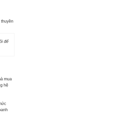
 thuyền
ôi để
mà mua
ng hệ
 mức
doanh