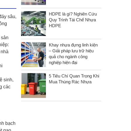
HDPE là gì? Nghiên Cứu
 đáy sâu,
Quy Trình Tái Chế Nhựa
hông
HDPE
 sản
hiệp:
Khay nhựa đựng linh kiện
– Giải pháp lưu trữ hiệu
t nhà
quả cho ngành công
nghiệp hiện đại
hi
5 Tiêu Chí Quan Trọng Khi
ệ sinh,
Mua Thùng Rác Nhựa
g các
inh bạch
t gao