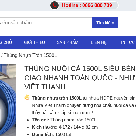
Hotline : 0896 880 789
Tìm kiếm
G CHỦ
GIỚI THIỆU
SẢN PHẨM
LIÊN HỆ
TIN TỨC
/ Thùng Nhựa Tròn 1500L
THÙNG NUÔI CÁ 1500L SIÊU BỀN 
GIAO NHANH TOÀN QUỐC - NHỰ
VIỆT THÀNH
Thùng nhựa tròn 1500L
từ nhựa HDPE nguyên sinh
Nhựa Việt Thành chuyên đựng hóa chất, nuôi cá và c
thủy hải sản. Cấp sỉ toàn quốc!
Tên gọi:
Thùng nhựa tròn 1500L
Kích thước:
Φ172 / 144 x 82 cm
Dung tích:
1500 Lít