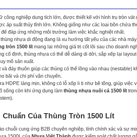
ữ công nghiệp dung tích lớn, được thiết kế với hình trụ tròn vát
ược áp suất thủy tĩnh lớn. Không giống như các loại bồn chứa t
 để đáp ứng những môi trường làm việc khắc nghiệt nhất.
 thùng nhựa di động đang là xu hướng tất yếu của các nhà máy
g tròn 1500 lít
mang lại những giá trị cốt lõi sau cho doanh ng
g cố định, thùng nhựa có thể dễ dàng di dời, sắp xếp lại layou
quy mô sản xuất.
 và đáy thuôn giúp các thùng có thể lồng vào nhau (nestable) k
ho bãi và chi phí vận chuyển.
 HDPE láng mịn, không có lỗ xốp li ti như bê tông, giúp việc v
tố sống còn khi ứng dụng làm
thùng nhựa nuôi cá 1500 lít
tron
stem).
 Chuẩn Của Thùng Tròn 1500 Lít
ào chuỗi cung ứng B2B chuyên nghiệp, tính chính xác và sự m
nhựa 1500L của
Nhựa Việt Thành
được kiểm soát chất lượng gắ