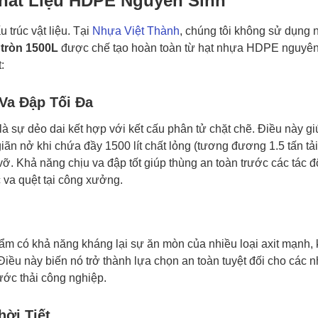
Chất Liệu HDPE Nguyên Sinh
 trúc vật liệu. Tại
Nhựa Việt Thành
, chúng tôi không sử dụng 
tròn 1500L
được chế tạo hoàn toàn từ hạt nhựa HDPE nguyên
:
Va Đập Tối Đa
 sự dẻo dai kết hợp với kết cấu phân tử chặt chẽ. Điều này gi
ãn nở khi chứa đầy 1500 lít chất lỏng (tương đương 1.5 tấn tải
vỡ. Khả năng chịu va đập tốt giúp thùng an toàn trước các tác 
c va quệt tại công xưởng.
ẩm có khả năng kháng lại sự ăn mòn của nhiều loại axit mạnh, 
iều này biến nó trở thành lựa chọn an toàn tuyệt đối cho các 
ớc thải công nghiệp.
ời Tiết