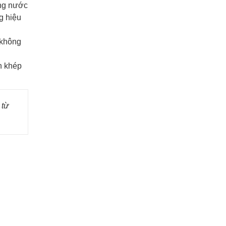
òng nước
g hiệu
 không
àn khép
 từ