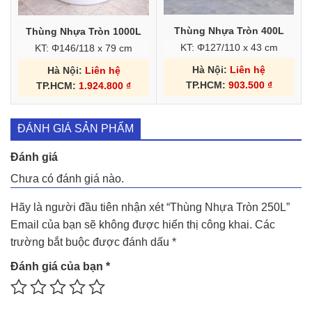
Thùng Nhựa Tròn 400L
Thùng Nhựa Tròn 1000L
KT: Φ127/110 x 43 cm
KT: Φ146/118 x 79 cm
Hà Nội:
Liên hệ
Hà Nội:
Liên hệ
TP.HCM:
903.500
₫
TP.HCM:
1.924.800
₫
ĐÁNH GIÁ SẢN PHẨM
Đánh giá
Chưa có đánh giá nào.
Hãy là người đầu tiên nhận xét “Thùng Nhựa Tròn 250L”
Email của bạn sẽ không được hiển thị công khai.
Các
trường bắt buộc được đánh dấu
*
Đánh giá của bạn
*