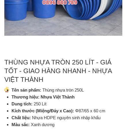
THÙNG NHỰA TRÒN 250 LÍT - GIÁ
TỐT - GIAO HÀNG NHANH - NHỰA
VIỆT THÀNH
Tên sản phẩm:
Thùng nhựa tròn 250L
Thương hiệu:
Nhựa Việt Thành
Dung tích:
250 Lít
Kích thước (Miệng/Đáy x Cao):
Φ87/65 x 60 cm
Chất liệu:
Nhựa HDPE nguyên sinh nhập khẩu
Màu sắc:
Xanh dương