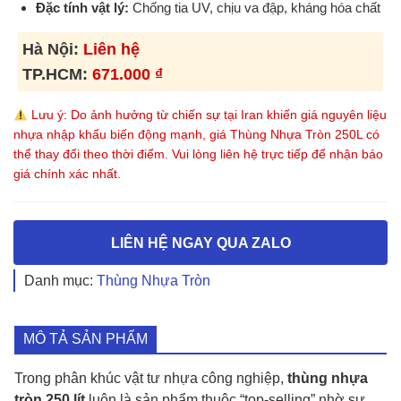
Đặc tính vật lý:
Chống tia UV, chịu va đập, kháng hóa chất
Hà Nội:
Liên hệ
TP.HCM:
671.000
₫
Lưu ý: Do ảnh hưởng từ chiến sự tại Iran khiến giá nguyên liệu
nhựa nhập khẩu biến động mạnh, giá Thùng Nhựa Tròn 250L có
thể thay đổi theo thời điểm. Vui lòng liên hệ trực tiếp để nhận báo
giá chính xác nhất.
LIÊN HỆ NGAY QUA ZALO
Danh mục:
Thùng Nhựa Tròn
MÔ TẢ SẢN PHẨM
Trong phân khúc vật tư nhựa công nghiệp,
thùng nhựa
tròn 250 lít
luôn là sản phẩm thuộc “top-selling” nhờ sự