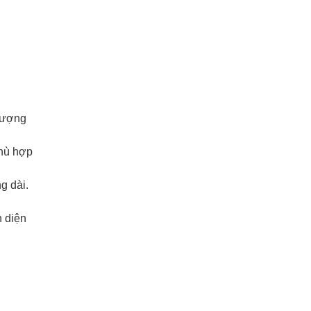
 lượng
hù hợp
g dài.
n diện