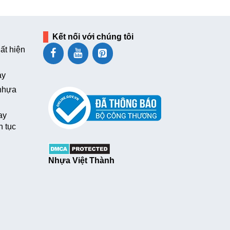
Kết nối với chúng tôi
ất hiện
ay
 nhựa
ay
n tục
Nhựa Việt Thành