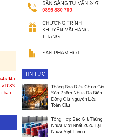
SẴN SÀNG TƯ VẤN 24/7
0896 880 789
CHƯƠNG TRÌNH
KHUYẾN MÃI HÀNG
THÁNG
SẢN PHẨM HOT
TIN TỨC
yên liệu
t VT03S
Thông Báo Điều Chỉnh Giá
ể nhận
Sản Phẩm Nhựa Do Biến
Động Giá Nguyên Liệu
Toàn Cầu
Tổng Hợp Báo Giá Thùng
Nhựa Mới Nhất 2026 Tại
Nhựa Việt Thành