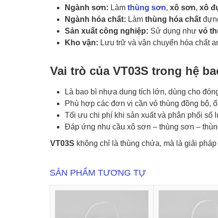
Ngành sơn:
Làm
thùng sơn
,
xô sơn
,
xô đ
Ngành hóa chất:
Làm
thùng hóa chất
đựng
Sản xuất công nghiệp:
Sử dụng như
vỏ t
Kho vận:
Lưu trữ và vận chuyển hóa chất an
Vai trò của VT03S trong hệ b
Là bao bì nhựa dung tích lớn, dùng cho đóng
Phù hợp các đơn vị cần vỏ thùng đồng bộ, ổn
Tối ưu chi phí khi sản xuất và phân phối số
Đáp ứng nhu cầu xô sơn – thùng sơn – thù
VT03S
không chỉ là thùng chứa, mà là giải pháp
SẢN PHẨM TƯƠNG TỰ