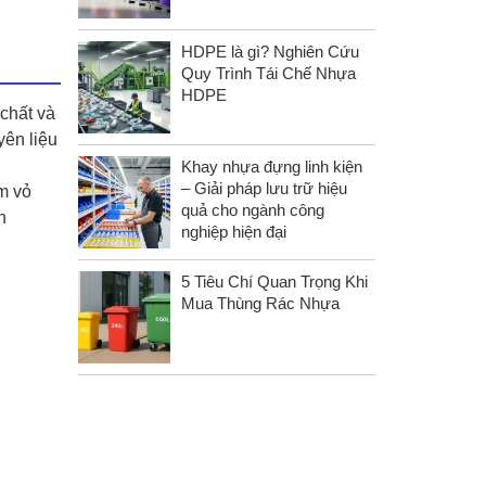
HDPE là gì? Nghiên Cứu
Quy Trình Tái Chế Nhựa
HDPE
chất và
yên liệu
Khay nhựa đựng linh kiện
– Giải pháp lưu trữ hiệu
m vỏ
quả cho ngành công
n
nghiệp hiện đại
5 Tiêu Chí Quan Trọng Khi
Mua Thùng Rác Nhựa