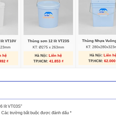
Thùng Nhựa Vuông
lít VT10V
Thùng sơn 12 lít VT23S
KT: 280x280x32
x323mm
KT: Ø275 x 263mm
Hà Nội:
Liên h
n hệ
Hà Nội:
Liên hệ
TP.HCM:
62.00
.492
₫
TP.HCM:
41.853
₫
6 lít VT03S”
.
Các trường bắt buộc được đánh dấu
*