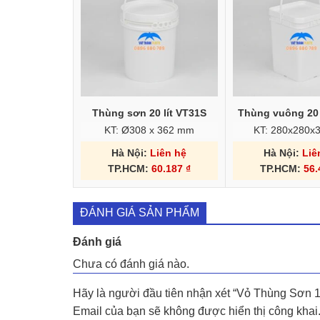
Thùng sơn 20 lít VT31S
Thùng vuông 20 
KT: Ø308 x 362 mm
KT: 280x280
Hà Nội:
Liên hệ
Hà Nội:
Liê
TP.HCM:
60.187
₫
TP.HCM:
56
ĐÁNH GIÁ SẢN PHẨM
Đánh giá
Chưa có đánh giá nào.
Hãy là người đầu tiên nhận xét “Vỏ Thùng Sơn 1
Email của bạn sẽ không được hiển thị công khai