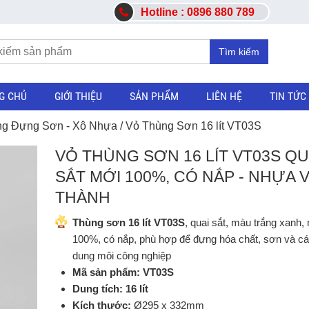
Hotline : 0896 880 789
Tìm kiếm
G CHỦ
GIỚI THIỆU
SẢN PHẨM
LIÊN HỆ
TIN TỨC
g Đựng Sơn - Xô Nhựa
/ Vỏ Thùng Sơn 16 lít VT03S
VỎ THÙNG SƠN 16 LÍT VT03S QU
SẮT MỚI 100%, CÓ NẮP - NHỰA V
THÀNH
Thùng sơn 16 lít VT03S
, quai sắt, màu trắng xanh,
100%, có nắp, phù hợp để đựng hóa chất, sơn và các
dung môi công nghiệp
Mã sản phẩm:
VT03S
Dung tích:
16 lít
Kích thước:
Ø295 x 332mm