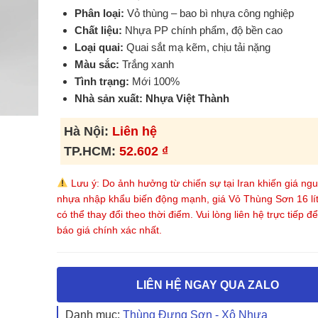
Phân loại:
Vỏ thùng – bao bì nhựa công nghiệp
Chất liệu:
Nhựa PP chính phẩm, độ bền cao
Loại quai:
Quai sắt mạ kẽm, chịu tải nặng
Màu sắc:
Trắng xanh
Tình trạng:
Mới 100%
Nhà sản xuất:
Nhựa Việt Thành
Hà Nội:
Liên hệ
TP.HCM:
52.602
₫
Lưu ý: Do ảnh hưởng từ chiến sự tại Iran khiến giá ngu
nhựa nhập khẩu biến động mạnh, giá Vỏ Thùng Sơn 16 lí
có thể thay đổi theo thời điểm. Vui lòng liên hệ trực tiếp đ
báo giá chính xác nhất.
LIÊN HỆ NGAY QUA ZALO
Danh mục:
Thùng Đựng Sơn - Xô Nhựa