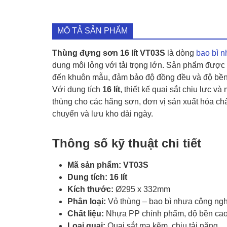
MÔ TẢ SẢN PHẨM
Thùng đựng sơn 16 lít VT03S
là dòng
bao bì 
dung môi lỏng với tải trọng lớn. Sản phẩm được
đến khuôn mẫu, đảm bảo độ đồng đều và độ bền 
Với dung tích
16 lít
, thiết kế quai sắt chịu lực v
thùng cho các hãng sơn, đơn vị sản xuất hóa chấ
chuyển và lưu kho dài ngày.
Thông số kỹ thuật chi tiết
Mã sản phẩm:
VT03S
Dung tích:
16 lít
Kích thước:
Ø295 x 332mm
Phân loại:
Vỏ thùng – bao bì nhựa công ng
Chất liệu:
Nhựa PP chính phẩm, độ bền ca
Loại quai:
Quai sắt mạ kẽm, chịu tải nặng