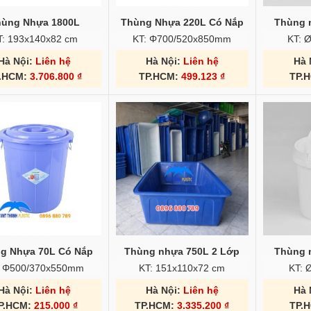
hùng Nhựa 1800L
Thùng Nhựa 220L Có Nắp
Thùng n
T: 193x140x82 cm
KT: Φ700/520x850mm
KT: 
Hà Nội:
Liên hệ
Hà Nội:
Liên hệ
Hà 
.HCM:
3.706.800
₫
TP.HCM:
499.123
₫
TP.
g Nhựa 70L Có Nắp
Thùng nhựa 750L 2 Lớp
Thùng n
: Φ500/370x550mm
KT: 151x110x72 cm
KT: 
Hà Nội:
Liên hệ
Hà Nội:
Liên hệ
Hà 
P.HCM:
215.000
₫
TP.HCM:
3.335.200
₫
TP.