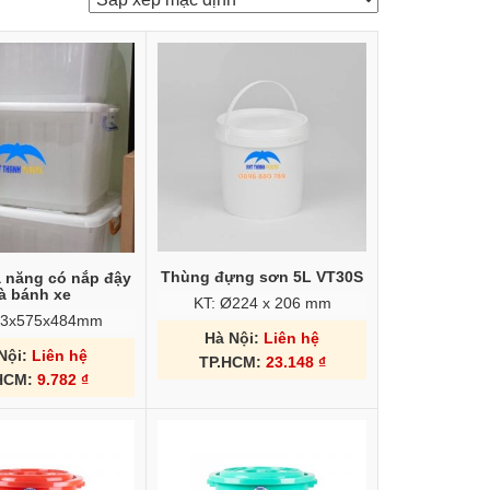
Thùng đựng sơn 5L VT30S
 năng có nắp đậy
à bánh xe
KT: Ø224 x 206 mm
03x575x484mm
Hà Nội:
Liên hệ
Nội:
Liên hệ
TP.HCM:
23.148
₫
HCM:
9.782
₫