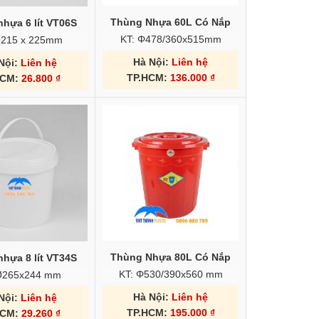
Thùng Nhựa 60L Có Nắp
hựa 6 lít VT06S
KT: Φ478/360x515mm
Ø215 x 225mm
Hà Nội:
Liên hệ
Nội:
Liên hệ
TP.HCM:
136.000
₫
HCM:
26.800
₫
Thùng Nhựa 80L Có Nắp
hựa 8 lít VT34S
KT: Φ530/390x560 mm
Ø265x244 mm
Hà Nội:
Liên hệ
Nội:
Liên hệ
TP.HCM:
195.000
₫
HCM:
29.260
₫