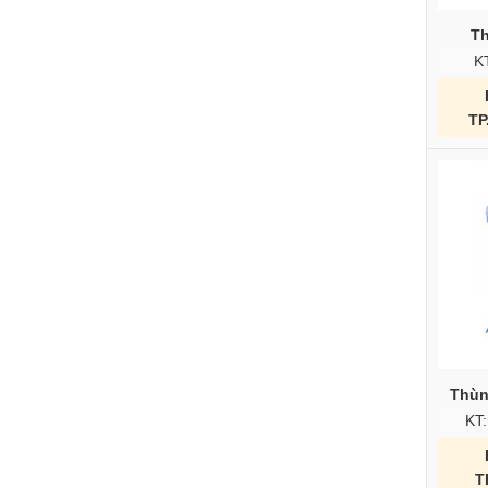
T
K
TP
Thùn
KT
T