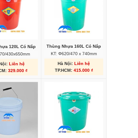
Thùng Nhựa 160L Có Nắp
hựa 120L Có Nắp
KT: Φ620/470 x 740mm
570/430x650mm
Hà Nội:
Liên hệ
Nội:
Liên hệ
TP.HCM:
415.000
₫
HCM:
329.000
₫