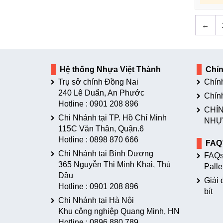
←
Hệ thống Nhựa Việt Thành
Chí
Trụ sở chính Đồng Nai
Chín
240 Lê Duẩn, An Phước
Chín
Hotline :
0901 208 896
CHÍN
Chi Nhánh tại TP. Hồ Chí Minh
NHỰ
115C Văn Thân, Quận.6
Hotline :
0898 870 666
FAQ
Chi Nhánh tại Bình Dương
FAQs
365 Nguyễn Thị Minh Khai, Thủ
Palle
Dầu
Giải 
Hotline :
0901 208 896
bít
Chi Nhánh tại Hà Nội
Khu công nghiệp Quang Minh, HN
Hotline :
0896 880 789