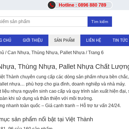
Hotline : 0896 880 789
Tìm kiếm
G CHỦ
GIỚI THIỆU
SẢN PHẨM
LIÊN HỆ
TIN TỨC
hủ
/
Can Nhựa, Thùng Nhựa, Pallet Nhựa
/ Trang 6
Nhựa, Thùng Nhựa, Pallet Nhựa Chất Lượn
ệt Thành chuyên cung cấp các dòng sản phẩm nhựa bền chắc, 
allet nhựa
… phù hợp cho gia đình, doanh nghiệp và nhà máy.
t liệu nhựa nguyên sinh cao cấp và quy trình sản xuất hiện đạ
 toàn khi sử dụng và thân thiện với môi trường.
ng nhanh toàn quốc – Giá cạnh tranh – Hỗ trợ tư vấn 24/24.
ục sản phẩm nổi bật tại Việt Thành
ị 81–96 của 160 sản phẩm