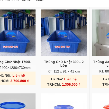
ng Chữ Nhật 1700L
Thùng Chữ Nhật 300L 2
Thùng đa
Lớp
v
 2400×1280×730mm
KT: 112 x 91 x 41 cm
KT: 8
Hà Nội:
Liên hệ
Hà Nội:
Liên hệ
Hà 
.HCM:
3.706.800
₫
TP.HCM:
1.356.000
₫
TP.