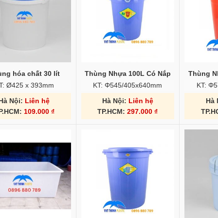
ng hóa chất 30 lít
Thùng Nhựa 100L Có Nắp
Thùng N
T: Ø425 x 393mm
KT: Φ545/405x640mm
KT: Φ
Hà Nội:
Liên hệ
Hà Nội:
Liên hệ
Hà 
P.HCM:
109.000
₫
TP.HCM:
297.000
₫
TP.