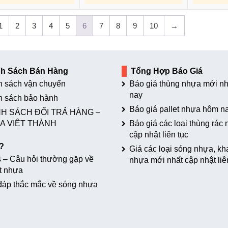
1
2
3
4
5
6
7
8
9
10
→
nh Sách Bán Hàng
Tổng Hợp Báo Giá
h sách vận chuyển
Báo giá thùng nhựa mới nh
nay
h sách bảo hành
Báo giá pallet nhựa hôm n
H SÁCH ĐỔI TRẢ HÀNG –
A VIỆT THÀNH
Báo giá các loại thùng rác
cập nhật liên tục
?
Giá các loại sóng nhựa, kh
 – Câu hỏi thường gặp về
nhựa mới nhất cập nhật liê
t nhựa
đáp thắc mắc về sóng nhựa