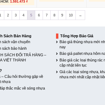
.HCM:
1.591.473
₫
1
2
3
4
5
6
7
8
9
10
→
nh Sách Bán Hàng
Tổng Hợp Báo Giá
h sách vận chuyển
Báo giá thùng nhựa mới nh
nay
h sách bảo hành
Báo giá pallet nhựa hôm n
H SÁCH ĐỔI TRẢ HÀNG –
A VIỆT THÀNH
Báo giá các loại thùng rác
cập nhật liên tục
?
Giá các loại sóng nhựa, kh
 – Câu hỏi thường gặp về
nhựa mới nhất cập nhật liê
t nhựa
đáp thắc mắc về sóng nhựa