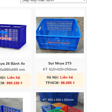
Sọt Nhựa 2T5
hựa 26 Bánh Xe
KT: 610×420×250mm
180x880x689 mm
Hà Nội:
Liên hệ
Nội:
Liên hệ
TP.HCM:
98.095
₫
HCM:
990.150
₫