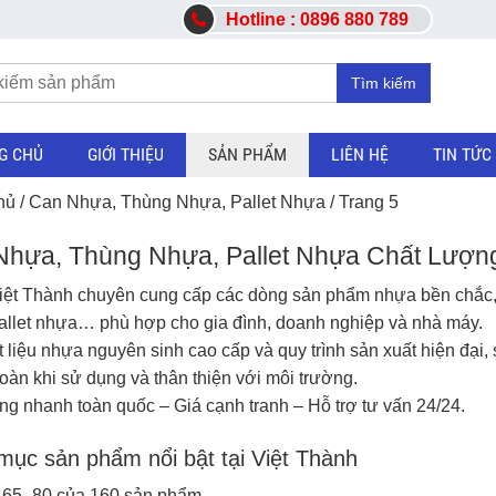
Hotline : 0896 880 789
Tìm kiếm
G CHỦ
GIỚI THIỆU
SẢN PHẨM
LIÊN HỆ
TIN TỨC
hủ
/
Can Nhựa, Thùng Nhựa, Pallet Nhựa
/ Trang 5
Nhựa, Thùng Nhựa, Pallet Nhựa Chất Lượn
ệt Thành chuyên cung cấp các dòng sản phẩm nhựa bền chắc, 
allet nhựa
… phù hợp cho gia đình, doanh nghiệp và nhà máy.
t liệu nhựa nguyên sinh cao cấp và quy trình sản xuất hiện đạ
 toàn khi sử dụng và thân thiện với môi trường.
ng nhanh toàn quốc – Giá cạnh tranh – Hỗ trợ tư vấn 24/24.
ục sản phẩm nổi bật tại Việt Thành
ị 65–80 của 160 sản phẩm