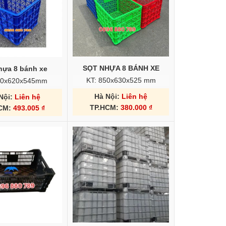
SỌT NHỰA 8 BÁNH XE
hựa 8 bánh xe
KT: 850x630x525 mm
40x620x545mm
Hà Nội:
Liên hệ
Nội:
Liên hệ
TP.HCM:
380.000
₫
HCM:
493.005
₫