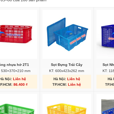
óng nhựa hở 2T1
Sọt Đựng Trái Cây
Sọt N
: 530×370×210 mm
KT: 600x423x262 mm
KT: 1
Hà Nội:
Liên hệ
Hà Nội:
Liên hệ
Hà 
TP.HCM:
86.400
₫
TP.HCM:
Liên hệ
TP.