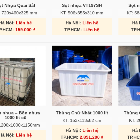
ọt Nhựa Quai Sắt
Sọt nhựa VT197SH
Sọt 
: 720x460x325 mm
KT: 506x355x310 mm
KT: 5
Hà Nội:
Liên hệ
Hà Nội:
Liên hệ
Hà 
P.HCM:
159.000
₫
TP.HCM:
Liên hệ
TP.
k nhựa – Bồn nhựa
Thùng Chữ Nhật 1000 lít
Thùng 
1000 lít cũ
KT: 153x113x82 cm
KT: 
 1200x1000x1150mm
Hà Nội:
Liên hệ
Hà 
Hà Nội:
Liên hệ
TP.HCM:
2.851.200
₫
TP.H