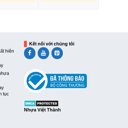
Kết nối với chúng tôi
ất hiện
ay
 nhựa
ay
n tục
Nhựa Việt Thành