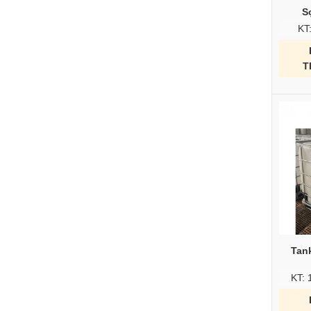
S
KT
T
Tan
KT: