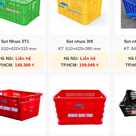
Sọt Nhựa 3T1
Sọt nhựa 3t9
Sọt n
: 610×420×310 mm
KT: 610×420×380 mm
KT: 8
Hà Nội:
Liên hệ
Hà Nội:
Liên hệ
Hà 
P.HCM:
140.300
₫
TP.HCM:
159.045
₫
TP.