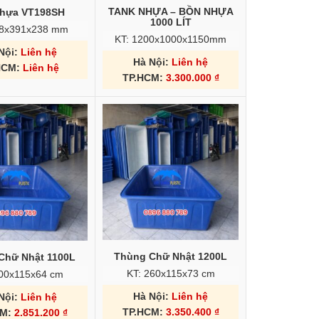
TANK NHỰA – BỒN NHỰA
nhựa VT198SH
1000 LÍT
88x391x238 mm
KT: 1200x1000x1150mm
Nội:
Liên hệ
Hà Nội:
Liên hệ
HCM:
Liên hệ
TP.HCM:
3.300.000
₫
Thùng Chữ Nhật 1200L
Chữ Nhật 1100L
KT: 260x115x73 cm
200x115x64 cm
Hà Nội:
Liên hệ
Nội:
Liên hệ
TP.HCM:
3.350.400
₫
CM:
2.851.200
₫