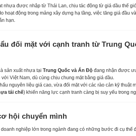
t nhựa được nhập từ Thái Lan, chịu tác động từ giá dầu thế giớ
o hoạt động trong mảng xây dựng hạ tầng, việc tăng giá đầu v
ắn hạn.
ẩu đối mặt với cạnh tranh từ Trung Qu
hà sản xuất nhựa tại
Trung Quốc và Ấn Độ
đang nhận được ưu
 với Việt Nam, dù cùng chịu chung mặt bằng giá dầu.
hẩu nguyên liệu giá cao, vừa đối mặt với các rào cản kỹ thuật m
hựa tái chế
) khiến năng lực cạnh tranh càng bị suy yếu trong n
cơ hội chuyển mình
Các doanh nghiệp lớn trong ngành đang có những bước đi cụ thể 