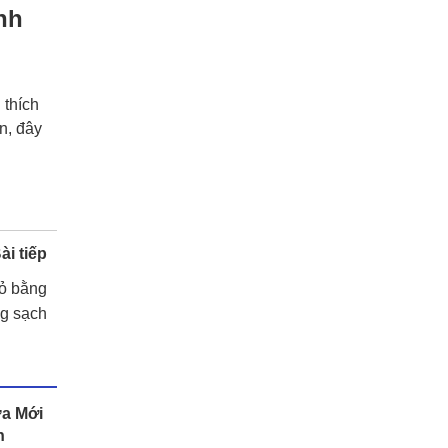
nh
 thích
n, đây
ài tiếp
ỏ bằng
ng sạch
a Mới
h