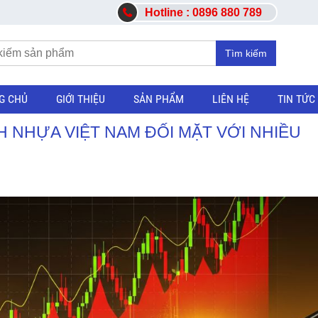
Hotline : 0896 880 789
Tìm kiếm
G CHỦ
GIỚI THIỆU
SẢN PHẨM
LIÊN HỆ
TIN TỨC
H NHỰA VIỆT NAM ĐỐI MẶT VỚI NHIỀU