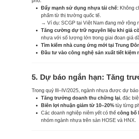
phó:
Đẩy mạnh sử dụng nhựa tái chế:
Không ch
phẩm từ thị trường quốc tế.
→ Ví dụ: SCGP tại Việt Nam đang mở rộng m
Tăng cường dự trữ nguyên liệu khi giá cò
nhựa với số lượng lớn trong giai đoạn giá d
Tìm kiếm nhà cung ứng mới tại Trung Đôn
Đầu tư vào công nghệ sản xuất tiết kiệm 
5. Dự báo ngắn hạn: Tăng trưở
Trong quý III–IV/2025, ngành nhựa được dự báo s
Tăng trưởng doanh thu chững lại
, đặc bi
Biên lợi nhuận giảm từ 10–20%
tùy từng p
Các doanh nghiệp niêm yết có thể
công bố 
nhóm ngành nhựa trên sàn HOSE và HNX.