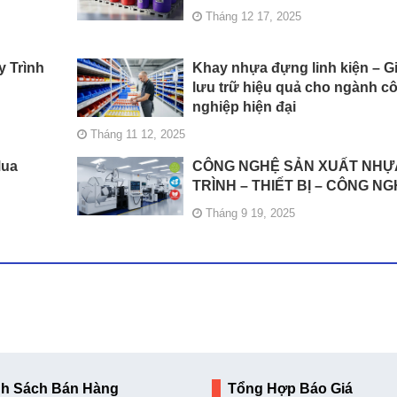
Tháng 12 17, 2025
y Trình
Khay nhựa đựng linh kiện – G
lưu trữ hiệu quả cho ngành c
nghiệp hiện đại
Tháng 11 12, 2025
Mua
CÔNG NGHỆ SẢN XUẤT NHỰ
TRÌNH – THIẾT BỊ – CÔNG N
Tháng 9 19, 2025
nh Sách Bán Hàng
Tổng Hợp Báo Giá