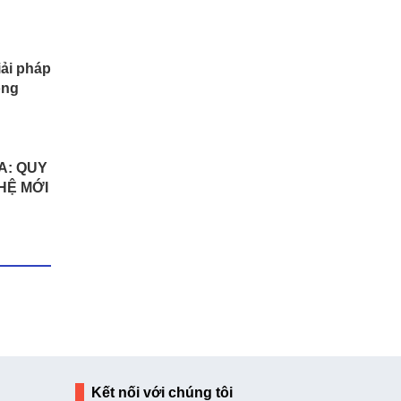
iải pháp
ông
A: QUY
GHỆ MỚI
Kết nối với chúng tôi