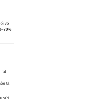
ối với
0–70%
 rất
ỏe tài
o với