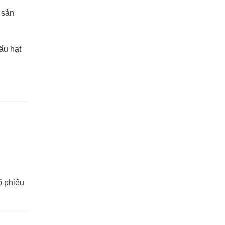
 sản
ẩu hạt
ổ phiếu