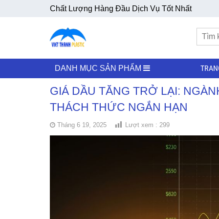
Chất Lượng Hàng Đầu Dịch Vụ Tốt Nhất
TRAN
DANH MỤC SẢN PHẨM
GIÁ DẦU TĂNG TRỞ LẠI: NGÀN
THÁCH THỨC NGẮN HẠN
Tháng 6 19, 2025
Lượt xem :
299