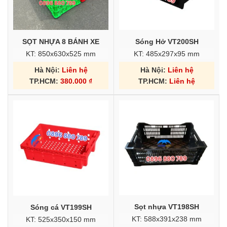
SỌT NHỰA 8 BÁNH XE
Sóng Hở VT200SH
KT: 850x630x525 mm
KT: 485x297x95 mm
Hà Nội:
Liên hệ
Hà Nội:
Liên hệ
TP.HCM:
380.000
₫
TP.HCM:
Liên hệ
Sọt nhựa VT198SH
Sóng cá VT199SH
KT: 588x391x238 mm
KT: 525x350x150 mm