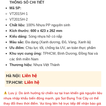
THÔNG SỐ CHI TIẾT
Mã SP:
VT201SH-1
VT201SH-2
Chất liệu:
100% Nhựa PP nguyên sinh
Kích thước:
600 x 423 x 262 mm
Kiểu dáng:
Sóng nhựa hở có nắp
Màu sắc:
Đa dạng (Xanh dương, Đỏ, Vàng, Xanh lá)
Ưu điểm:
Chịu lực tốt, chống tia UV, an toàn thực phẩm
Khu vực cung ứng:
TPHCM, Bình Dương, Đồng Nai và
các tỉnh miền Nam
Thương hiệu:
Nhựa Việt Thành
Hà Nội:
Liên hệ
TP.HCM:
Liên hệ
Lưu ý: Do ảnh hưởng từ chiến sự tại Iran khiến giá nguyên liệu
nhựa nhập khẩu biến động mạnh, giá Sọt Đựng Trái Cây có thể
thay đổi theo thời điểm. Vui lòng liên hệ trực tiếp để nhận báo giá