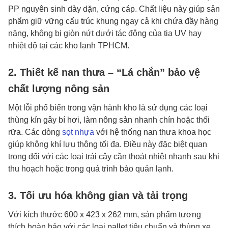
PP nguyên sinh dày dặn, cứng cáp. Chất liệu này giúp sản
phẩm giữ vững cấu trúc khung ngay cả khi chứa đầy hàng
nặng, không bị giòn nứt dưới tác động của tia UV hay
nhiệt độ tại các kho lạnh TPHCM.
2. Thiết kế nan thưa – “Lá chắn” bảo vệ
chất lượng nông sản
Một lỗi phổ biến trong vận hành kho là sử dụng các loại
thùng kín gây bí hơi, làm nông sản nhanh chín hoặc thối
rữa. Các dòng
sọt nhựa
với hệ thống nan thưa khoa học
giúp không khí lưu thông tối đa. Điều này đặc biệt quan
trọng đối với các loại trái cây cần thoát nhiệt nhanh sau khi
thu hoạch hoặc trong quá trình bảo quản lạnh.
3. Tối ưu hóa không gian và tải trọng
Với kích thước 600 x 423 x 262 mm, sản phẩm tương
thích hoàn hảo với các loại pallet tiêu chuẩn và thùng xe