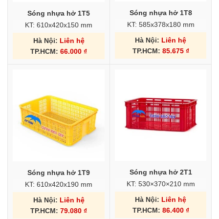
Sóng nhựa hở 1T8
Sóng nhựa hở 1T5
KT: 585x378x180 mm
KT: 610x420x150 mm
Hà Nội:
Liên hệ
Hà Nội:
Liên hệ
TP.HCM:
85.675
₫
TP.HCM:
66.000
₫
Sóng nhựa hở 2T1
Sóng nhựa hở 1T9
KT: 530×370×210 mm
KT: 610x420x190 mm
Hà Nội:
Liên hệ
Hà Nội:
Liên hệ
TP.HCM:
86.400
₫
TP.HCM:
79.080
₫