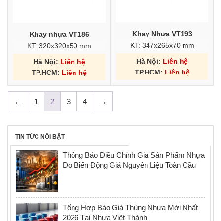
Khay Nhựa VT193
Khay nhựa VT186
KT: 347x265x70 mm
KT: 320x320x50 mm
Hà Nội:
Liên hệ
Hà Nội:
Liên hệ
TP.HCM:
Liên hệ
TP.HCM:
Liên hệ
←
1
2
3
4
→
TIN TỨC NỔI BẬT
Thông Báo Điều Chỉnh Giá Sản Phẩm Nhựa
Do Biến Động Giá Nguyên Liệu Toàn Cầu
Tổng Hợp Báo Giá Thùng Nhựa Mới Nhất
2026 Tại Nhựa Việt Thành