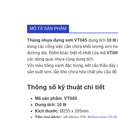
MÔ TẢ SẢN PHẨM
Thùng nhựa đựng sơn VT04S
dung tích
10 lít
trong các công việc cần chứa khối lượng sơn h
đường dài. Điểm khác biệt rõ nhất của mã
VT04
các dòng quai nhựa cùng dung tích.
Với màu trắng xanh đặc trưng, kết cấu thân dày 
sản xuất sơn, lẫn kho chứa hóa chất yêu cầu độ 
Thông số kỹ thuật chi tiết
Mã sản phẩm:
VT04S
Dung tích:
10 lít
Kích thước:
Ø255 x 265mm
Tên gọi khác:
xô nhựa 10l,
thùng sơn 10 lít