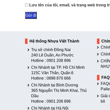
Lưu tên của tôi, email, và trang web trong tr
Hệ thống Nhựa Việt Thành
Chí
Chín
Trụ sở chính Đồng Nai
Chín
240 Lê Duẩn, An Phước
Hotline :
0901 208 896
CHÍN
NHỰ
Chi Nhánh tại TP. Hồ Chí Minh
115C Văn Thân, Quận.6
FAQ
Hotline :
0898 870 666
FAQs
Chi Nhánh tại Bình Dương
Palle
365 Nguyễn Thị Minh Khai, Thủ
Dầu
Giải 
Hotline :
0901 208 896
bít
Chi Nhánh tại Hà Nội