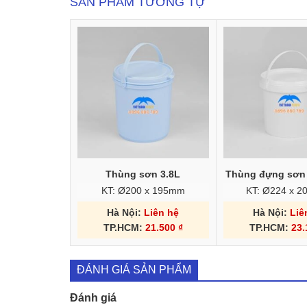
SẢN PHẨM TƯƠNG TỰ
Thùng sơn 3.8L
Thùng đựng sơn
KT: Ø200 x 195mm
KT: Ø224 x 2
Hà Nội:
Liên hệ
Hà Nội:
Liê
TP.HCM:
21.500
₫
TP.HCM:
23
ĐÁNH GIÁ SẢN PHẨM
Đánh giá