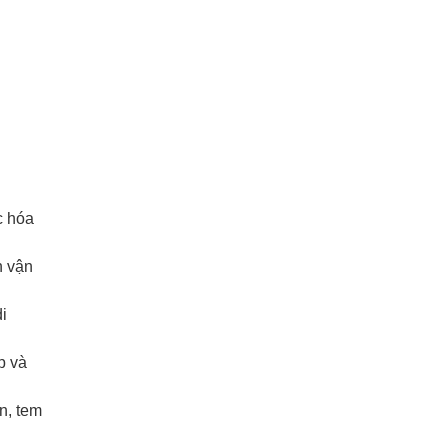
c hóa
h vận
i
p và
n, tem