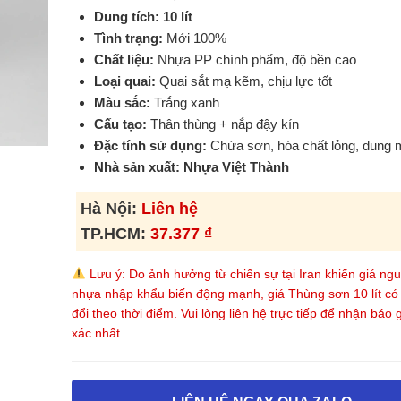
Dung tích:
10 lít
Tình trạng:
Mới 100%
Chất liệu:
Nhựa PP chính phẩm, độ bền cao
Loại quai:
Quai sắt mạ kẽm, chịu lực tốt
Màu sắc:
Trắng xanh
Cấu tạo:
Thân thùng + nắp đậy kín
Đặc tính sử dụng:
Chứa sơn, hóa chất lỏng, dung 
Nhà sản xuất:
Nhựa Việt Thành
Hà Nội:
Liên hệ
TP.HCM:
37.377
₫
Lưu ý: Do ảnh hưởng từ chiến sự tại Iran khiến giá ngu
nhựa nhập khẩu biến động mạnh, giá Thùng sơn 10 lít có 
đổi theo thời điểm. Vui lòng liên hệ trực tiếp để nhận báo 
xác nhất.