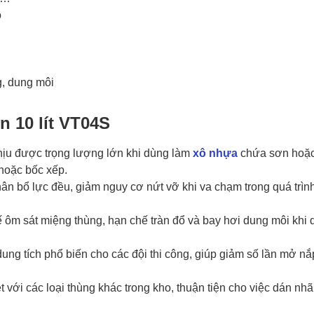
o
, dung môi
n 10 lít VT04S
hịu được trọng lượng lớn khi dùng làm
xô nhựa
chứa sơn hoặ
 hoặc bốc xếp.
n bổ lực đều, giảm nguy cơ nứt vỡ khi va chạm trong quá trìn
 ôm sát miệng thùng, hạn chế tràn đổ và bay hơi dung môi khi d
dung tích phổ biến cho các đội thi công, giúp giảm số lần mở nắ
 với các loại thùng khác trong kho, thuận tiện cho việc dán nhã