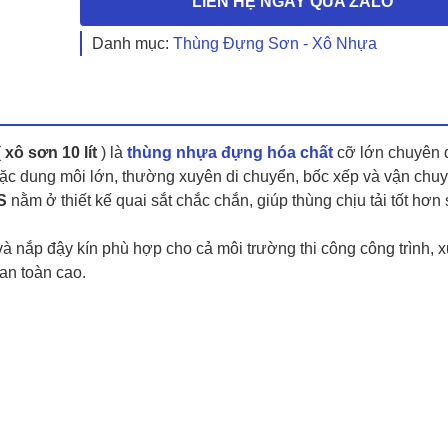
LIÊN HỆ NGAY QUA ZALO
Danh mục:
Thùng Đựng Sơn - Xô Nhựa
(
xô sơn 10 lít
) là
thùng nhựa đựng hóa chất
cỡ lớn chuyên 
oặc dung môi lớn, thường xuyên di chuyển, bốc xếp và vận chu
S
nằm ở thiết kế quai sắt chắc chắn, giúp thùng chịu tải tốt hơn 
và nắp đậy kín phù hợp cho cả môi trường thi công công trình,
an toàn cao.
…