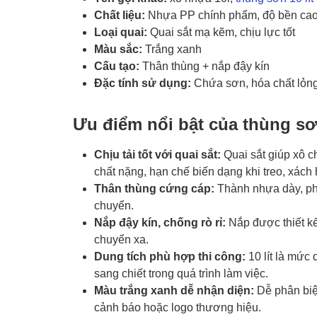
Chất liệu:
Nhựa PP chính phẩm, độ bền ca
Loại quai:
Quai sắt mạ kẽm, chịu lực tốt
Màu sắc:
Trắng xanh
Cấu tạo:
Thân thùng + nắp đậy kín
Đặc tính sử dụng:
Chứa sơn, hóa chất lỏng
Ưu điểm nổi bật của thùng sơ
Chịu tải tốt với quai sắt:
Quai sắt giúp xô c
chất nặng, hạn chế biến dạng khi treo, xách
Thân thùng cứng cáp:
Thành nhựa dày, phâ
chuyển.
Nắp đậy kín, chống rò rỉ:
Nắp được thiết kế
chuyển xa.
Dung tích phù hợp thi công:
10 lít là mức 
sang chiết trong quá trình làm việc.
Màu trắng xanh dễ nhận diện:
Dễ phân biệt
cảnh báo hoặc logo thương hiệu.