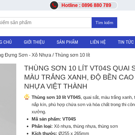
Hotline : 0896 880 789
Tìm kiếm
G CHỦ
GIỚI THIỆU
SẢN PHẨM
LIÊN HỆ
TIN TỨC
g Đựng Sơn - Xô Nhựa
/ Thùng sơn 10 lít
THÙNG SƠN 10 LÍT VT04S QUAI 
MÀU TRẮNG XANH, ĐỘ BỀN CAO 
NHỰA VIỆT THÀNH
Thùng sơn 10 lít VT04S
, quai sắt, màu trắng xanh, 
nắp kín, phù hợp chứa sơn và hóa chất trong thi côn
xưởng.
Mã sản phẩm:
VT04S
Phân loại:
Xô nhựa, thùng nhựa, thùng sơn
Kích thước:
Ø255 x 265mm