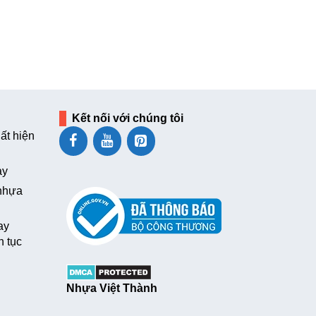
Kết nối với chúng tôi
ất hiện
ay
 nhựa
ay
n tục
Nhựa Việt Thành