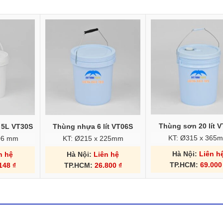
Thùng sơn 20 lít 
 5L VT30S
Thùng nhựa 6 lít VT06S
KT: Ø315 x 365
06 mm
KT: Ø215 x 225mm
Hà Nội:
Liên h
n hệ
Hà Nội:
Liên hệ
TP.HCM:
69.00
.148
₫
TP.HCM:
26.800
₫