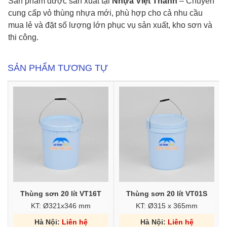
Sản phẩm được sản xuất tại
Nhựa Việt Thành
– Chuyên
cung cấp vỏ thùng nhựa mới, phù hợp cho cả nhu cầu
mua lẻ và đặt số lượng lớn phục vụ sản xuất, kho sơn và
thi công.
SẢN PHẨM TƯƠNG TỰ
Thùng sơn 20 lít VT16T
Thùng sơn 20 lít VT01S
KT: Ø321x346 mm
KT: Ø315 x 365mm
Hà Nội:
Liên hệ
Hà Nội:
Liên hệ