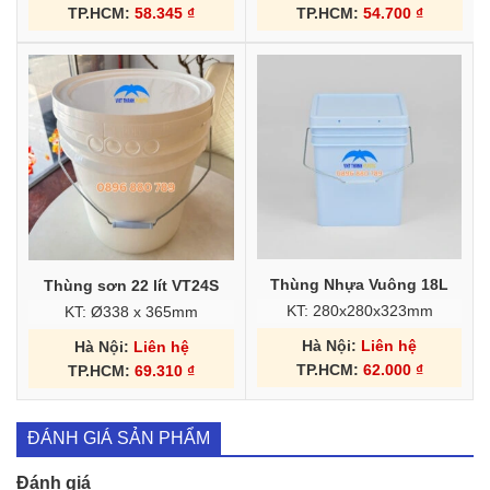
TP.HCM:
58.345
₫
TP.HCM:
54.700
₫
Thùng Nhựa Vuông 18L
Thùng sơn 22 lít VT24S
KT: 280x280x323mm
KT: Ø338 x 365mm
Hà Nội:
Liên hệ
Hà Nội:
Liên hệ
TP.HCM:
62.000
₫
TP.HCM:
69.310
₫
ĐÁNH GIÁ SẢN PHẨM
Đánh giá