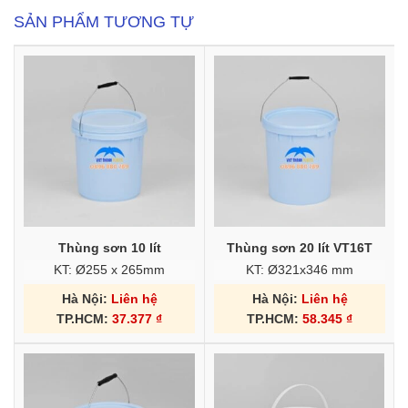
SẢN PHẨM TƯƠNG TỰ
Thùng sơn 10 lít
Thùng sơn 20 lít VT16T
KT: Ø255 x 265mm
KT: Ø321x346 mm
Hà Nội:
Liên hệ
Hà Nội:
Liên hệ
TP.HCM:
37.377
₫
TP.HCM:
58.345
₫