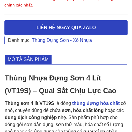
chính xác nhất.
LIÊN HỆ NGAY QUA ZALO
Danh mục:
Thùng Đựng Sơn - Xô Nhựa
MÔ TẢ SẢN PHẨM
Thùng Nhựa Đựng Sơn 4 Lít
(VT19S) – Quai Sắt Chịu Lực Cao
Thùng sơn 4 lít VT19S
là dòng
thùng đựng hóa chất
cỡ
nhỏ, chuyên dùng để chứa
sơn
,
hóa chất lỏng
hoặc các
dung dịch công nghiệp
nhẹ. Sản phẩm phù hợp cho
đóng gói sơn dân dụng, sơn thử màu, hóa chất số lượng
nhỏ hoặc các ứng dụng cần thùng có
quai xách chắc