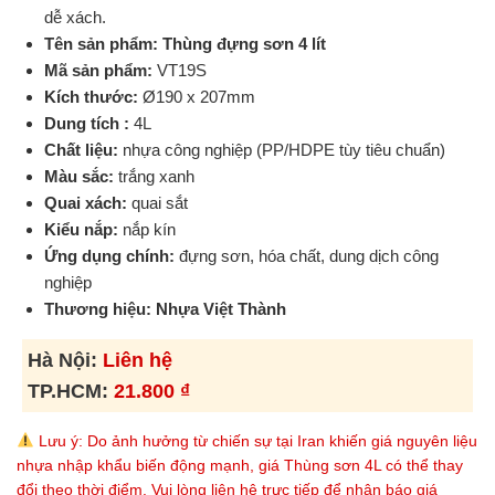
dễ xách.
Tên sản phẩm:
Thùng đựng sơn 4 lít
Mã sản phẩm:
VT19S
Kích thước:
Ø190 x 207mm
Dung tích :
4L
Chất liệu:
nhựa công nghiệp (PP/HDPE tùy tiêu chuẩn)
Màu sắc:
trắng xanh
Quai xách:
quai sắt
Kiểu nắp:
nắp kín
Ứng dụng chính:
đựng sơn, hóa chất, dung dịch công
nghiệp
Thương hiệu:
Nhựa Việt Thành
Hà Nội:
Liên hệ
TP.HCM:
21.800
₫
Lưu ý: Do ảnh hưởng từ chiến sự tại Iran khiến giá nguyên liệu
nhựa nhập khẩu biến động mạnh, giá Thùng sơn 4L có thể thay
đổi theo thời điểm. Vui lòng liên hệ trực tiếp để nhận báo giá