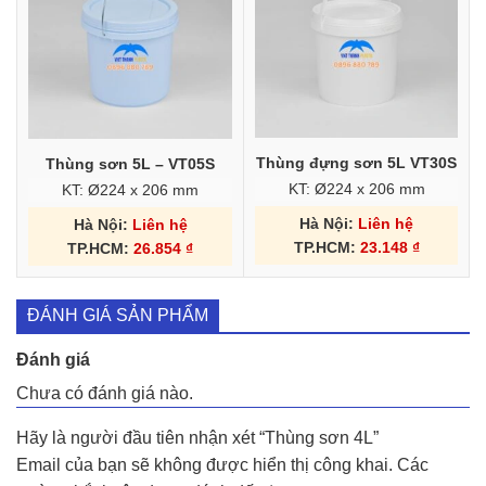
Thùng đựng sơn 5L VT30S
Thùng sơn 5L – VT05S
KT: Ø224 x 206 mm
KT: Ø224 x 206 mm
Hà Nội:
Liên hệ
Hà Nội:
Liên hệ
TP.HCM:
23.148
₫
TP.HCM:
26.854
₫
ĐÁNH GIÁ SẢN PHẨM
Đánh giá
Chưa có đánh giá nào.
Hãy là người đầu tiên nhận xét “Thùng sơn 4L”
Email của bạn sẽ không được hiển thị công khai.
Các